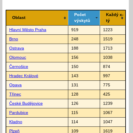
Počet
Každý x-
Oblast
výskytů
tý
Hlavní Město Praha
919
1223
Brno
248
1519
Ostrava
188
1713
Olomouc
156
1038
Černošice
150
874
Hradec Králové
143
997
Opava
131
775
Třinec
128
425
České Budějovice
126
1239
Pardubice
115
1067
Kladno
114
1047
Plzeň
109
1619