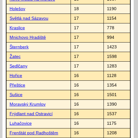
Holešov
18
1190
Světlá nad Sázavou
17
1154
Kraslice
17
778
Mnichovo Hradiště
17
994
Šternberk
17
1423
Žatec
17
1598
Sedlčany
17
1283
Hořice
16
1128
Přeštice
16
1354
Sušice
16
1501
Moravský Krumlov
16
1390
Frýdlant nad Ostravicí
16
1537
Luhačovice
16
1175
Frenštát pod Radhoštěm
16
1208