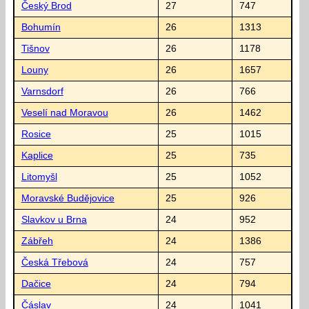
Český Brod
27
747
Bohumín
26
1313
Tišnov
26
1178
Louny
26
1657
Varnsdorf
26
766
Veselí nad Moravou
26
1462
Rosice
25
1015
Kaplice
25
735
Litomyšl
25
1052
Moravské Budějovice
25
926
Slavkov u Brna
24
952
Zábřeh
24
1386
Česká Třebová
24
757
Dačice
24
794
Čáslav
24
1041