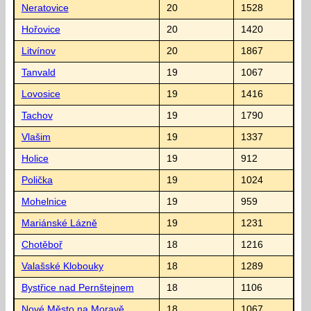
Neratovice
20
1528
Hořovice
20
1420
Litvínov
20
1867
Tanvald
19
1067
Lovosice
19
1416
Tachov
19
1790
Vlašim
19
1337
Holice
19
912
Polička
19
1024
Mohelnice
19
959
Mariánské Lázně
19
1231
Chotěboř
18
1216
Valašské Klobouky
18
1289
Bystřice nad Pernštejnem
18
1106
Nové Město na Moravě
18
1067