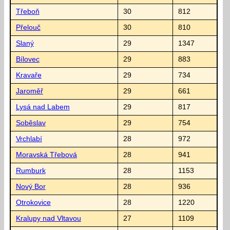
Třeboň
30
812
Přelouč
30
810
Slaný
29
1347
Bílovec
29
883
Kravaře
29
734
Jaroměř
29
661
Lysá nad Labem
29
817
Soběslav
29
754
Vrchlabí
28
972
Moravská Třebová
28
941
Rumburk
28
1153
Nový Bor
28
936
Otrokovice
28
1220
Kralupy nad Vltavou
27
1109