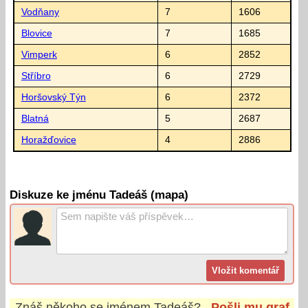
Vodňany
7
1606
Blovice
7
1685
Vimperk
6
2852
Stříbro
6
2729
Horšovský Týn
6
2372
Blatná
5
2687
Horažďovice
4
2886
Diskuze ke jménu Tadeáš (mapa)
Znáš někoho se jménem
Tadeáš
?
Pošli mu graf