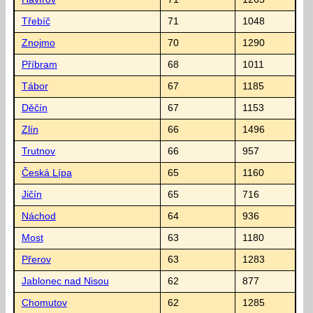
Třebíč
71
1048
Znojmo
70
1290
Příbram
68
1011
Tábor
67
1185
Děčín
67
1153
Zlín
66
1496
Trutnov
66
957
Česká Lípa
65
1160
Jičín
65
716
Náchod
64
936
Most
63
1180
Přerov
63
1283
Jablonec nad Nisou
62
877
Chomutov
62
1285