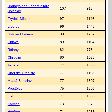
Brandýs nad Labem-Stará
107
915
Boleslav
Frýdek-Místek
97
1146
Liberec
96
1446
Ústí nad Labem
93
1262
Jihlava
89
1104
Říčany
82
773
Chrudim
80
1025
Teplice
77
1365
Uherské Hradiště
77
1163
Mladá Boleslav
77
1307
Prostějov
75
1306
Kolín
74
1068
Karviná
73
897
Havířov
71
1265