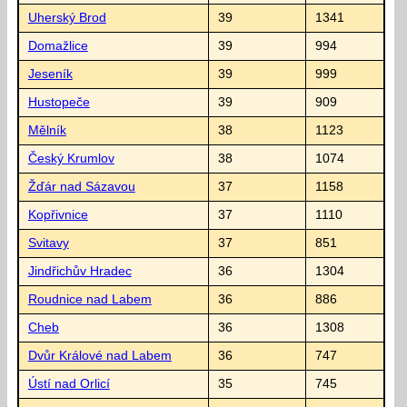
Uherský Brod
39
1341
Domažlice
39
994
Jeseník
39
999
Hustopeče
39
909
Mělník
38
1123
Český Krumlov
38
1074
Žďár nad Sázavou
37
1158
Kopřivnice
37
1110
Svitavy
37
851
Jindřichův Hradec
36
1304
Roudnice nad Labem
36
886
Cheb
36
1308
Dvůr Králové nad Labem
36
747
Ústí nad Orlicí
35
745