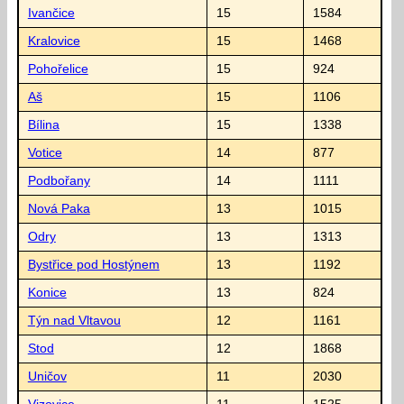
Ivančice
15
1584
Kralovice
15
1468
Pohořelice
15
924
Aš
15
1106
Bílina
15
1338
Votice
14
877
Podbořany
14
1111
Nová Paka
13
1015
Odry
13
1313
Bystřice pod Hostýnem
13
1192
Konice
13
824
Týn nad Vltavou
12
1161
Stod
12
1868
Uničov
11
2030