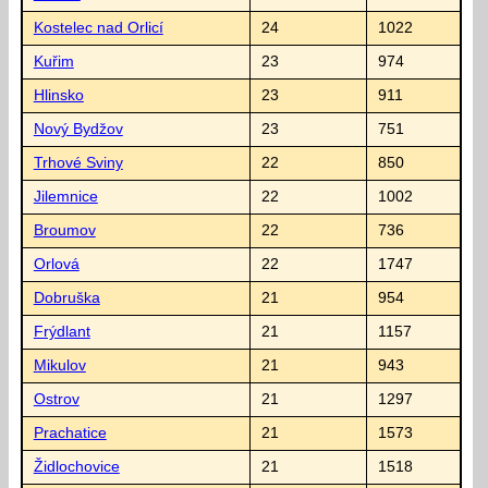
Kostelec nad Orlicí
24
1022
Kuřim
23
974
Hlinsko
23
911
Nový Bydžov
23
751
Trhové Sviny
22
850
Jilemnice
22
1002
Broumov
22
736
Orlová
22
1747
Dobruška
21
954
Frýdlant
21
1157
Mikulov
21
943
Ostrov
21
1297
Prachatice
21
1573
Židlochovice
21
1518