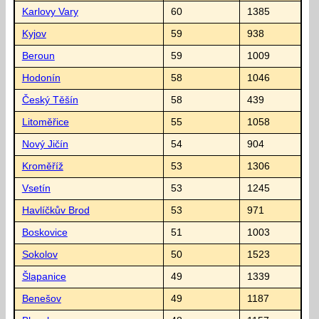
Karlovy Vary
60
1385
Kyjov
59
938
Beroun
59
1009
Hodonín
58
1046
Český Těšín
58
439
Litoměřice
55
1058
Nový Jičín
54
904
Kroměříž
53
1306
Vsetín
53
1245
Havlíčkův Brod
53
971
Boskovice
51
1003
Sokolov
50
1523
Šlapanice
49
1339
Benešov
49
1187