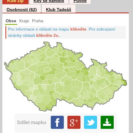
Kde žijí
Kdy se narodili
Původ
Osobnosti (62)
Klub Tadeáš
Obce
Kraje
Praha
Pro informace o oblasti na mapu
klikněte
.
Pro zobrazení
stránky oblasti
klikněte 2x.
.
Sdílet mapku