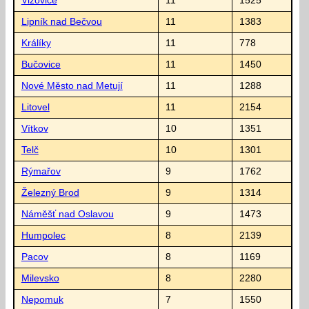
Vizovice
11
1525
Lipník nad Bečvou
11
1383
Králíky
11
778
Bučovice
11
1450
Nové Město nad Metují
11
1288
Litovel
11
2154
Vítkov
10
1351
Telč
10
1301
Rýmařov
9
1762
Železný Brod
9
1314
Náměšť nad Oslavou
9
1473
Humpolec
8
2139
Pacov
8
1169
Milevsko
8
2280
Nepomuk
7
1550