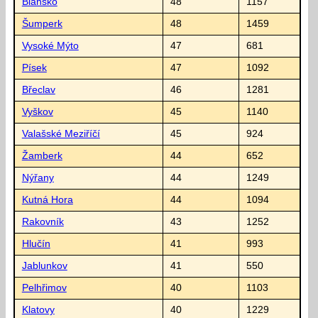
Blansko
48
1157
Šumperk
48
1459
Vysoké Mýto
47
681
Písek
47
1092
Břeclav
46
1281
Vyškov
45
1140
Valašské Meziříčí
45
924
Žamberk
44
652
Nýřany
44
1249
Kutná Hora
44
1094
Rakovník
43
1252
Hlučín
41
993
Jablunkov
41
550
Pelhřimov
40
1103
Klatovy
40
1229