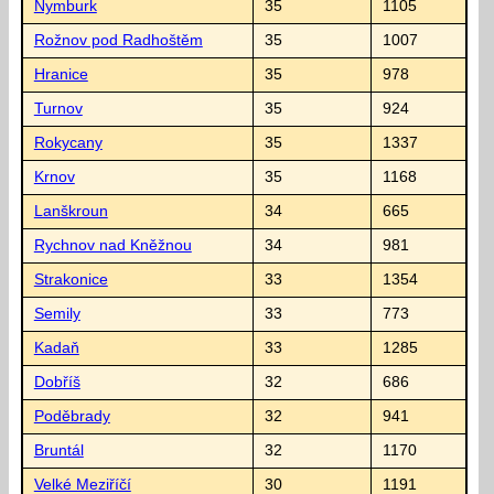
Nymburk
35
1105
Rožnov pod Radhoštěm
35
1007
Hranice
35
978
Turnov
35
924
Rokycany
35
1337
Krnov
35
1168
Lanškroun
34
665
Rychnov nad Kněžnou
34
981
Strakonice
33
1354
Semily
33
773
Kadaň
33
1285
Dobříš
32
686
Poděbrady
32
941
Bruntál
32
1170
Velké Meziříčí
30
1191