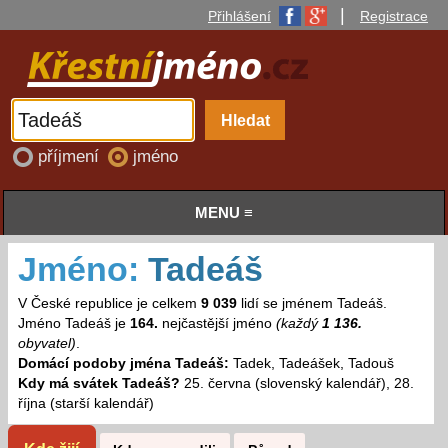
|
Přihlášení
Registrace
příjmení
jméno
MENU ≡
Jméno:
Tadeáš
V České republice je celkem
9 039
lidí se jménem Tadeáš.
Jméno Tadeáš je
164.
nejčastější jméno
(každý
1 136.
obyvatel)
.
Domácí podoby jména Tadeáš:
Tadek, Tadeášek, Tadouš
Kdy má svátek Tadeáš?
25. června (slovenský kalendář), 28.
října (starší kalendář)