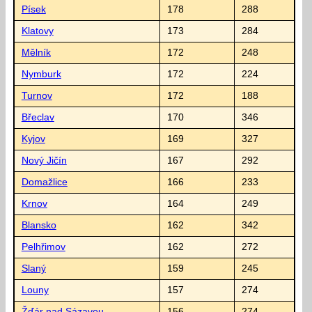
Písek
178
288
Klatovy
173
284
Mělník
172
248
Nymburk
172
224
Turnov
172
188
Břeclav
170
346
Kyjov
169
327
Nový Jičín
167
292
Domažlice
166
233
Krnov
164
249
Blansko
162
342
Pelhřimov
162
272
Slaný
159
245
Louny
157
274
Žďár nad Sázavou
156
274