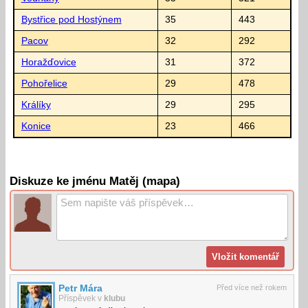
Bystřice pod Hostýnem
35
443
Pacov
32
292
Horažďovice
31
372
Pohořelice
29
478
Králíky
29
295
Konice
23
466
Diskuze ke jménu Matěj (mapa)
Petr Mára
Před více než rokem
Příspěvek v
klubu