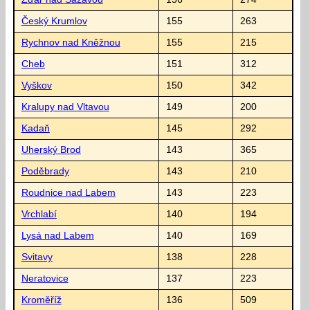
Český Krumlov
155
263
Rychnov nad Kněžnou
155
215
Cheb
151
312
Vyškov
150
342
Kralupy nad Vltavou
149
200
Kadaň
145
292
Uherský Brod
143
365
Poděbrady
143
210
Roudnice nad Labem
143
223
Vrchlabí
140
194
Lysá nad Labem
140
169
Svitavy
138
228
Neratovice
137
223
Kroměříž
136
509