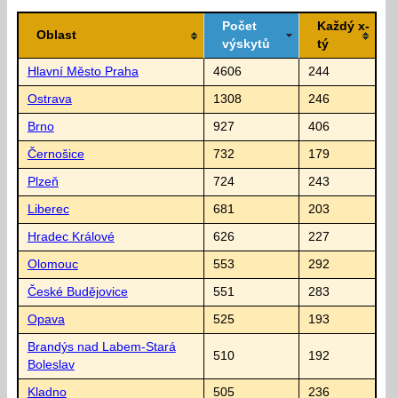
Počet
Každý x-
Oblast
výskytů
tý
Hlavní Město Praha
4606
244
Ostrava
1308
246
Brno
927
406
Černošice
732
179
Plzeň
724
243
Liberec
681
203
Hradec Králové
626
227
Olomouc
553
292
České Budějovice
551
283
Opava
525
193
Brandýs nad Labem-Stará
510
192
Boleslav
Kladno
505
236