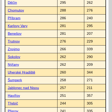
Děčín
295
262
Chomutov
288
276
Příbram
286
240
Karlovy Vary
281
295
Benešov
281
207
Trutnov
276
229
Znojmo
266
339
Sokolov
262
290
Nýřany
262
209
Uherské Hradiště
260
344
Šumperk
258
271
Jablonec nad Nisou
257
211
Havířov
251
357
Třebíč
244
305
Přerov
241
335