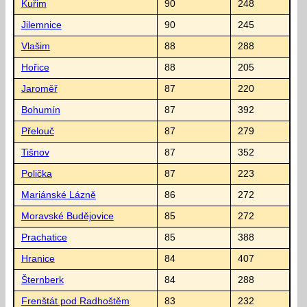
Kuřim
90
248
Jilemnice
90
245
Vlašim
88
288
Hořice
88
205
Jaroměř
87
220
Bohumín
87
392
Přelouč
87
279
Tišnov
87
352
Polička
87
223
Mariánské Lázně
86
272
Moravské Budějovice
85
272
Prachatice
85
388
Hranice
84
407
Šternberk
84
288
Frenštát pod Radhoštěm
83
232