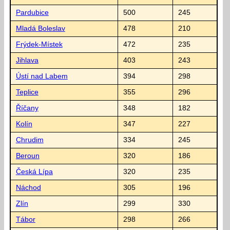
Pardubice
500
245
Mladá Boleslav
478
210
Frýdek-Místek
472
235
Jihlava
403
243
Ústí nad Labem
394
298
Teplice
355
296
Říčany
348
182
Kolín
347
227
Chrudim
334
245
Beroun
320
186
Česká Lípa
320
235
Náchod
305
196
Zlín
299
330
Tábor
298
266