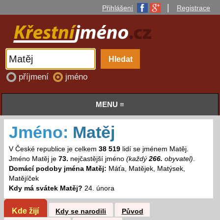
|
Přihlášení
Registrace
příjmení
jméno
MENU ≡
Jméno:
Matěj
V České republice je celkem
38 519
lidí se jménem Matěj.
Jméno Matěj je
73.
nejčastější jméno
(každý
266.
obyvatel)
.
Domácí podoby jména Matěj:
Máťa, Matějek, Matýsek,
Matějíček
Kdy má svátek Matěj?
24. února
Kde žijí
Kdy se narodili
Původ