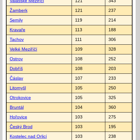
Valašské Meziříčí
121
343
Žamberk
121
237
Semily
119
214
Kravaře
113
188
Tachov
111
306
Velké Meziříčí
109
328
Ostrov
108
252
Dobříš
108
203
Čáslav
107
233
Litomyšl
105
250
Otrokovice
105
325
Bruntál
104
360
Hořovice
103
275
Český Brod
103
195
Kostelec nad Orlicí
103
238