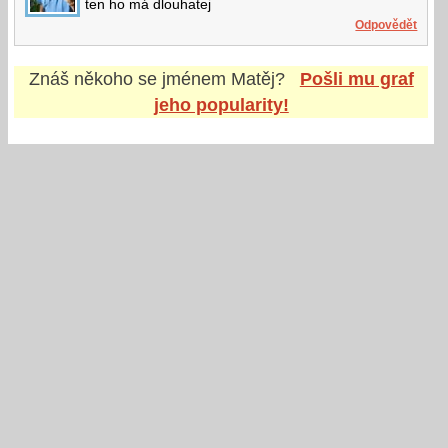
ten ho má dlouhatej
Odpovědět
Znáš někoho se jménem
Matěj
?
Pošli mu graf
jeho popularity!