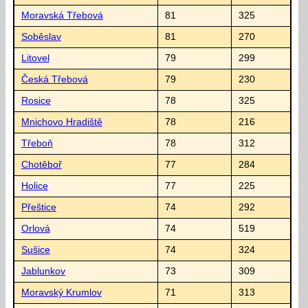
Moravská Třebová
81
325
Soběslav
81
270
Litovel
79
299
Česká Třebová
79
230
Rosice
78
325
Mnichovo Hradiště
78
216
Třeboň
78
312
Chotěboř
77
284
Holice
77
225
Přeštice
74
292
Orlová
74
519
Sušice
74
324
Jablunkov
73
309
Moravský Krumlov
71
313