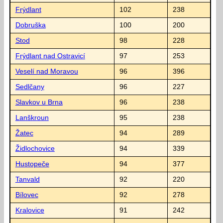
Frýdlant
102
238
Dobruška
100
200
Stod
98
228
Frýdlant nad Ostravicí
97
253
Veselí nad Moravou
96
396
Sedlčany
96
227
Slavkov u Brna
96
238
Lanškroun
95
238
Žatec
94
289
Židlochovice
94
339
Hustopeče
94
377
Tanvald
92
220
Bílovec
92
278
Kralovice
91
242