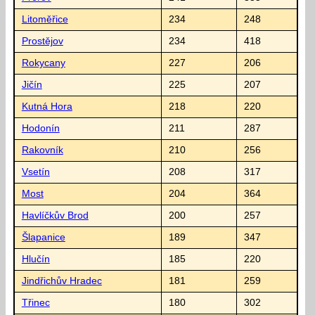
Litoměřice
234
248
Prostějov
234
418
Rokycany
227
206
Jičín
225
207
Kutná Hora
218
220
Hodonín
211
287
Rakovník
210
256
Vsetín
208
317
Most
204
364
Havlíčkův Brod
200
257
Šlapanice
189
347
Hlučín
185
220
Jindřichův Hradec
181
259
Třinec
180
302