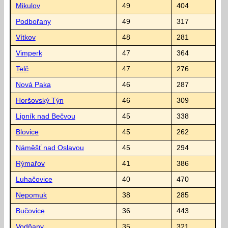
Mikulov
49
404
Podbořany
49
317
Vítkov
48
281
Vimperk
47
364
Telč
47
276
Nová Paka
46
287
Horšovský Týn
46
309
Lipník nad Bečvou
45
338
Blovice
45
262
Náměšť nad Oslavou
45
294
Rýmařov
41
386
Luhačovice
40
470
Nepomuk
38
285
Bučovice
36
443
Vodňany
35
321