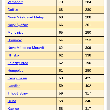
Varnsdorf
70
284
Dačice
68
280
Nové Město nad Metují
68
208
Nový Bydžov
66
261
Mohelnice
65
280
Broumov
64
253
Nové Město na Moravě
62
309
Hlinsko
62
338
Železný Brod
62
190
Humpolec
61
280
Český Těšín
60
425
Ivančice
59
402
Trhové Sviny
59
317
Bílina
58
346
Kaplice
58
317