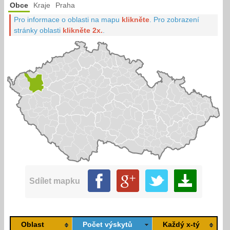
Obce
Kraje
Praha
Pro informace o oblasti na mapu
klikněte
.
Pro zobrazení
stránky oblasti
klikněte 2x.
.
Sdílet mapku
Oblast
Počet výskytů
Každý x-tý