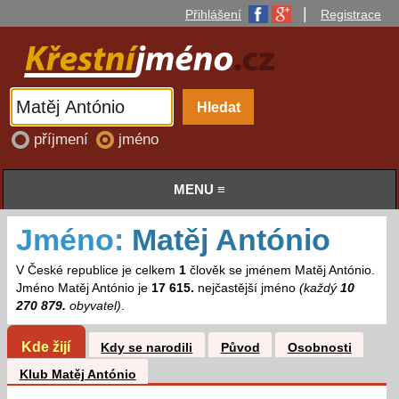
|
Přihlášení
Registrace
příjmení
jméno
MENU ≡
Jméno:
Matěj António
V České republice je celkem
1
člověk se jménem Matěj António.
Jméno Matěj António je
17 615.
nejčastější jméno
(každý
10
270 879.
obyvatel)
.
Kde žijí
Kdy se narodili
Původ
Osobnosti
Klub Matěj António