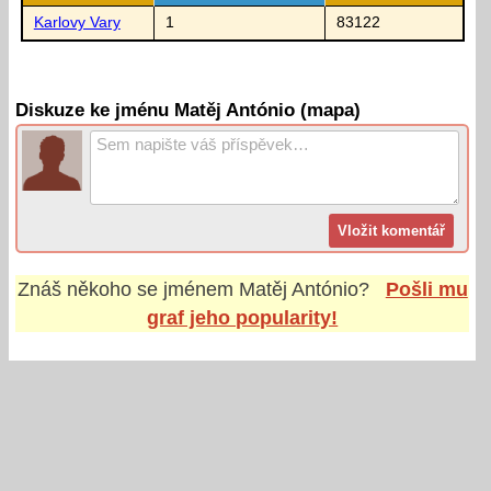
Karlovy Vary
1
83122
Diskuze ke jménu Matěj António (mapa)
Znáš někoho se jménem
Matěj António
?
Pošli mu
graf jeho popularity!