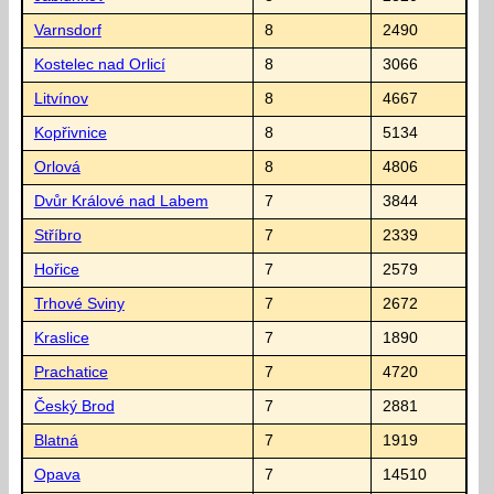
Varnsdorf
8
2490
Kostelec nad Orlicí
8
3066
Litvínov
8
4667
Kopřivnice
8
5134
Orlová
8
4806
Dvůr Králové nad Labem
7
3844
Stříbro
7
2339
Hořice
7
2579
Trhové Sviny
7
2672
Kraslice
7
1890
Prachatice
7
4720
Český Brod
7
2881
Blatná
7
1919
Opava
7
14510