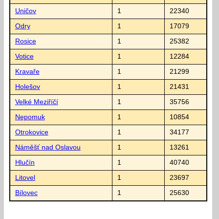
Uničov
1
22340
Odry
1
17079
Rosice
1
25382
Votice
1
12284
Kravaře
1
21299
Holešov
1
21431
Velké Meziříčí
1
35756
Nepomuk
1
10854
Otrokovice
1
34177
Náměšť nad Oslavou
1
13261
Hlučín
1
40740
Litovel
1
23697
Bílovec
1
25630