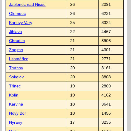
Jablonec nad Nisou
26
2091
Olomouc
26
6231
Karlovy Vary
25
3324
Jihlava
22
4467
Chrudim
21
3906
Znojmo
21
4301
Litoměřice
21
2771
Trutnov
20
3161
Sokolov
20
3808
Třinec
19
2869
Kolín
19
4162
Karviná
18
3641
Nový Bor
18
1456
Nýřany
17
3235