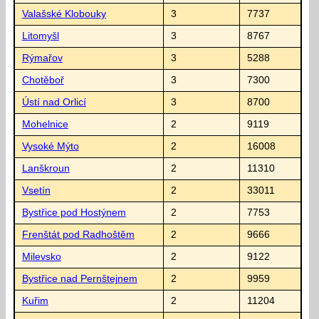
Valašské Klobouky
3
7737
Litomyšl
3
8767
Rýmařov
3
5288
Chotěboř
3
7300
Ústí nad Orlicí
3
8700
Mohelnice
2
9119
Vysoké Mýto
2
16008
Lanškroun
2
11310
Vsetín
2
33011
Bystřice pod Hostýnem
2
7753
Frenštát pod Radhoštěm
2
9666
Milevsko
2
9122
Bystřice nad Pernštejnem
2
9959
Kuřim
2
11204