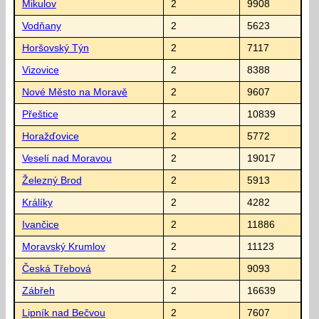
Mikulov
2
9908
Vodňany
2
5623
Horšovský Týn
2
7117
Vizovice
2
8388
Nové Město na Moravě
2
9607
Přeštice
2
10839
Horažďovice
2
5772
Veselí nad Moravou
2
19017
Železný Brod
2
5913
Králíky
2
4282
Ivančice
2
11886
Moravský Krumlov
2
11123
Česká Třebová
2
9093
Zábřeh
2
16639
Lipník nad Bečvou
2
7607