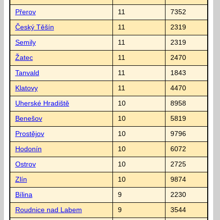
Přerov
11
7352
Český Těšín
11
2319
Semily
11
2319
Žatec
11
2470
Tanvald
11
1843
Klatovy
11
4470
Uherské Hradiště
10
8958
Benešov
10
5819
Prostějov
10
9796
Hodonín
10
6072
Ostrov
10
2725
Zlín
10
9874
Bílina
9
2230
Roudnice nad Labem
9
3544