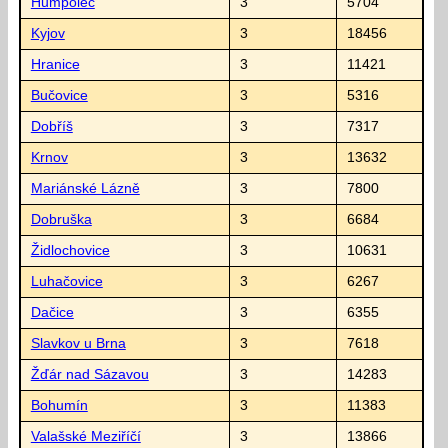
Humpolec
3
5704
Kyjov
3
18456
Hranice
3
11421
Bučovice
3
5316
Dobříš
3
7317
Krnov
3
13632
Mariánské Lázně
3
7800
Dobruška
3
6684
Židlochovice
3
10631
Luhačovice
3
6267
Dačice
3
6355
Slavkov u Brna
3
7618
Žďár nad Sázavou
3
14283
Bohumín
3
11383
Valašské Meziříčí
3
13866