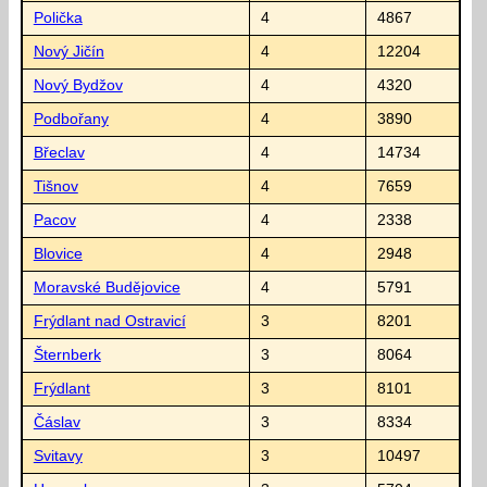
Polička
4
4867
Nový Jičín
4
12204
Nový Bydžov
4
4320
Podbořany
4
3890
Břeclav
4
14734
Tišnov
4
7659
Pacov
4
2338
Blovice
4
2948
Moravské Budějovice
4
5791
Frýdlant nad Ostravicí
3
8201
Šternberk
3
8064
Frýdlant
3
8101
Čáslav
3
8334
Svitavy
3
10497