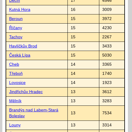
Děčín
17
4546
Kutná Hora
16
3009
Beroun
15
3972
Říčany
15
4230
Tachov
15
2267
Havlíčkův Brod
15
3433
Česká Lípa
15
5030
Cheb
14
3365
Třeboň
14
1740
Lovosice
14
1923
Jindřichův Hradec
13
3612
Mělník
13
3283
Brandýs nad Labem-Stará
13
7534
Boleslav
Louny
13
3314