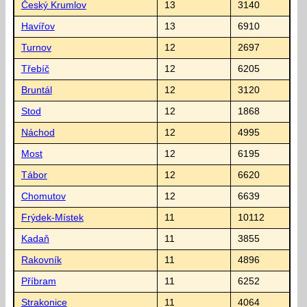
Český Krumlov
13
3140
Havířov
13
6910
Turnov
12
2697
Třebíč
12
6205
Bruntál
12
3120
Stod
12
1868
Náchod
12
4995
Most
12
6195
Tábor
12
6620
Chomutov
12
6639
Frýdek-Místek
11
10112
Kadaň
11
3855
Rakovník
11
4896
Příbram
11
6252
Strakonice
11
4064