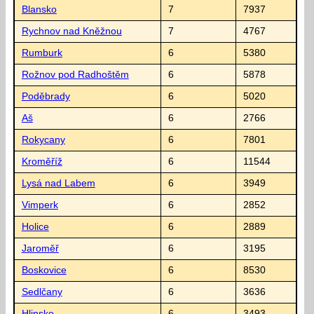
Blansko
7
7937
Rychnov nad Kněžnou
7
4767
Rumburk
6
5380
Rožnov pod Radhoštěm
6
5878
Poděbrady
6
5020
Aš
6
2766
Rokycany
6
7801
Kroměříž
6
11544
Lysá nad Labem
6
3949
Vimperk
6
2852
Holice
6
2889
Jaroměř
6
3195
Boskovice
6
8530
Sedlčany
6
3636
Hlinsko
6
3493