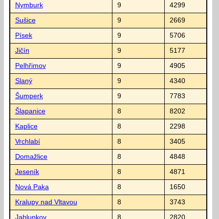
Nymburk
9
4299
Sušice
9
2669
Písek
9
5706
Jičín
9
5177
Pelhřimov
9
4905
Slaný
9
4340
Šumperk
9
7783
Šlapanice
8
8202
Kaplice
8
2298
Vrchlabí
8
3405
Domažlice
8
4848
Jeseník
8
4871
Nová Paka
8
1650
Kralupy nad Vltavou
8
3743
Jablunkov
8
2820