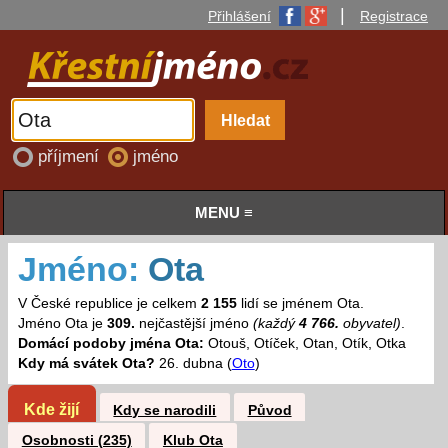
|
Přihlášení
Registrace
příjmení
jméno
MENU ≡
Jméno:
Ota
V České republice je celkem
2 155
lidí se jménem Ota.
Jméno Ota je
309.
nejčastější jméno
(každý
4 766.
obyvatel)
.
Domácí podoby jména Ota:
Otouš, Otíček, Otan, Otík, Otka
Kdy má svátek Ota?
26. dubna (
Oto
)
Kde žijí
Kdy se narodili
Původ
Osobnosti (235)
Klub Ota