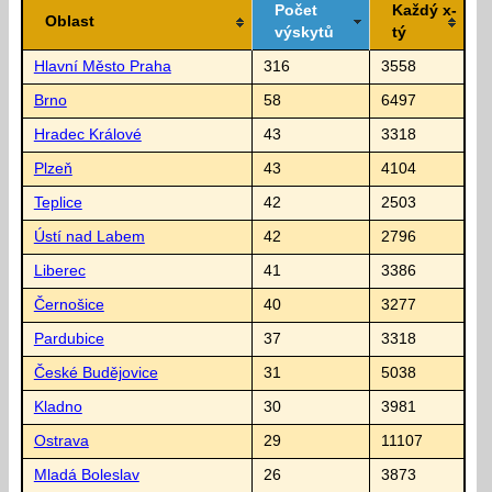
Počet
Každý x-
Oblast
výskytů
tý
Hlavní Město Praha
316
3558
Brno
58
6497
Hradec Králové
43
3318
Plzeň
43
4104
Teplice
42
2503
Ústí nad Labem
42
2796
Liberec
41
3386
Černošice
40
3277
Pardubice
37
3318
České Budějovice
31
5038
Kladno
30
3981
Ostrava
29
11107
Mladá Boleslav
26
3873