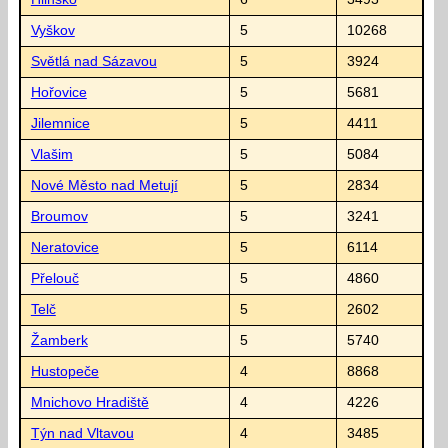
Vyškov
5
10268
Světlá nad Sázavou
5
3924
Hořovice
5
5681
Jilemnice
5
4411
Vlašim
5
5084
Nové Město nad Metují
5
2834
Broumov
5
3241
Neratovice
5
6114
Přelouč
5
4860
Telč
5
2602
Žamberk
5
5740
Hustopeče
4
8868
Mnichovo Hradiště
4
4226
Týn nad Vltavou
4
3485