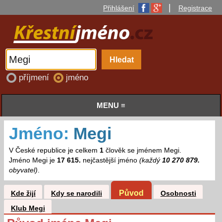
|
Přihlášení
Registrace
příjmení
jméno
MENU ≡
Jméno:
Megi
V České republice je celkem
1
člověk se jménem Megi.
Jméno Megi je
17 615.
nejčastější jméno
(každý
10 270 879.
obyvatel)
.
Původ
Kde žijí
Kdy se narodili
Osobnosti
Klub Megi