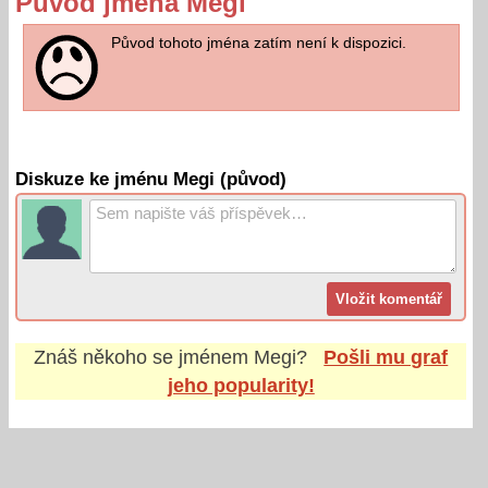
Původ jména Megi
Původ tohoto jména zatím není k dispozici.
Diskuze ke jménu Megi (původ)
Znáš někoho se jménem
Megi
?
Pošli mu graf
jeho popularity!