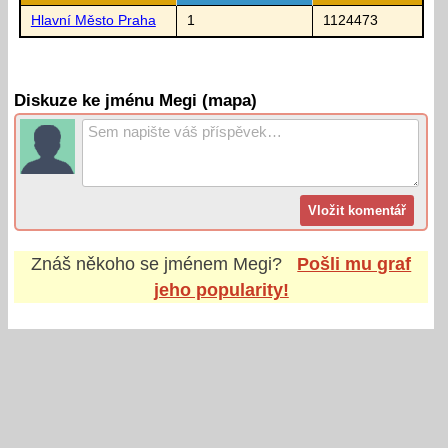
Hlavní Město Praha
1
1124473
Diskuze ke jménu Megi (mapa)
Znáš někoho se jménem
Megi
?
Pošli mu graf
jeho popularity!