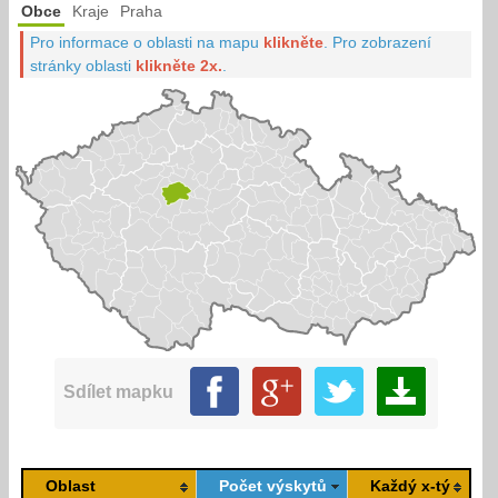
Obce
Kraje
Praha
Pro informace o oblasti na mapu
klikněte
.
Pro zobrazení
stránky oblasti
klikněte 2x.
.
Sdílet mapku
Oblast
Počet výskytů
Každý x-tý