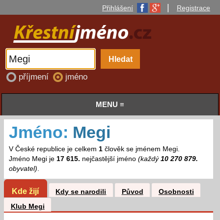
|
Přihlášení
Registrace
příjmení
jméno
MENU ≡
Jméno:
Megi
V České republice je celkem
1
člověk se jménem Megi.
Jméno Megi je
17 615.
nejčastější jméno
(každý
10 270 879.
obyvatel)
.
Kde žijí
Kdy se narodili
Původ
Osobnosti
Klub Megi