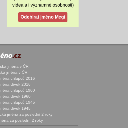
videa a i významné osobnosti)
žská jména v ČR
nská jména v ČR
 jména chlapců 2016
 jména dívek 2016
 jména chlapců 1960
 jména dívek 1960
 jména chlapců 1945
 jména dívek 1945
cká jména za poslední 2 roky
jména za poslední 2 roky