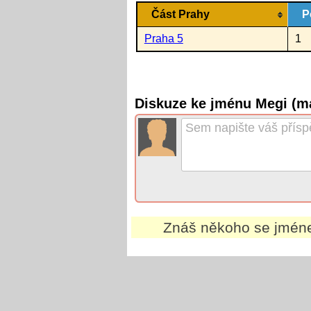
Část Prahy
P
Praha 5
1
Diskuze ke jménu Megi (m
Znáš někoho se jmé