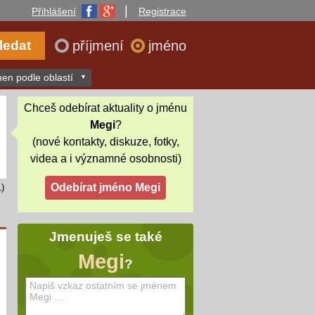
|
Přihlášení
Registrace
příjmení
jméno
en podle oblastí
Chceš odebírat aktuality o jménu
Megi
?
(nové kontakty, diskuze, fotky,
videa a i významné osobnosti)
)
Jmenuješ se také
Megi
?