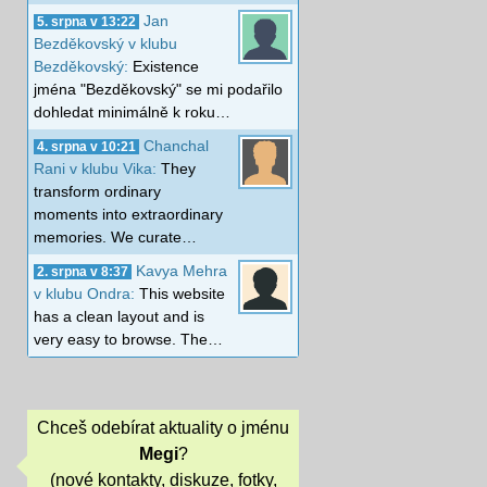
Jan
5. srpna v 13:22
Bezděkovský v klubu
Bezděkovský:
Existence
jména "Bezděkovský" se mi podařilo
dohledat minimálně k roku…
Chanchal
4. srpna v 10:21
Rani v klubu Vika:
They
transform ordinary
moments into extraordinary
memories. We curate…
Kavya Mehra
2. srpna v 8:37
v klubu Ondra:
This website
has a clean layout and is
very easy to browse. The…
Chceš odebírat aktuality o jménu
Megi
?
(nové kontakty, diskuze, fotky,