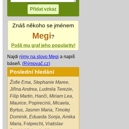
Znáš někoho se jménem
Megi
?
Pošli mu graf jeho popularity!
Najdi
rýmy na slovo Megi
a napiš
báseň.
(Rýmovač.cz)
Poslední hledání
Žofie Ema
,
Stephanie Maree
,
Jiřina Andrea
,
Ludmila Terezie
,
Filip Martin
,
Hanči
,
Miriam Lea
,
Maurice
,
Popirecinii
,
Micaela
,
Byrtus
,
Jasmin Maria
,
Timotej
Dominik
,
Eduarda Sonja
,
Amika
Maria
,
Folprecht
,
Vratislav