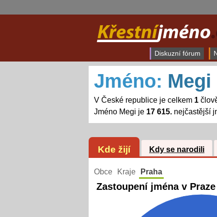
Diskuzní fórum
N
Jméno:
Megi
V České republice je celkem
1
člov
Jméno Megi je
17 615.
nejčastější 
Kde žijí
Kdy se narodili
Obce
Kraje
Praha
Zastoupení jména v Praze