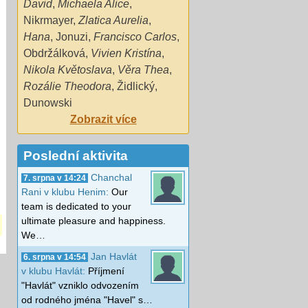
David
,
Michaela Alice
,
Nikrmayer
,
Zlatica Aurelia
,
Hana
,
Jonuzi
,
Francisco Carlos
,
Obdržálková
,
Vivien Kristína
,
Nikola Květoslava
,
Věra Thea
,
Rozálie Theodora
,
Židlický
,
Dunowski
Zobrazit více
Poslední aktivita
Chanchal
7. srpna v 14:24
Rani v klubu Henim:
Our
team is dedicated to your
ultimate pleasure and happiness.
We…
Jan Havlát
6. srpna v 14:54
v klubu Havlát:
Příjmení
"Havlát" vzniklo odvozením
od rodného jména "Havel" s…