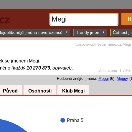
ejoblíbenější jména novorozenců
Trendy jmen
Četnost jm
https://www.krestnijmeno.cz/Megi
ěk se jménem Megi.
jméno
(každý
10 270 879.
obyvatel)
.
Zobrazeno: 1 704x
Podobně znějící jména:
Meggi
(6),
Meggy
(1
Původ
Osobnosti
Klub Megi
Praha 5