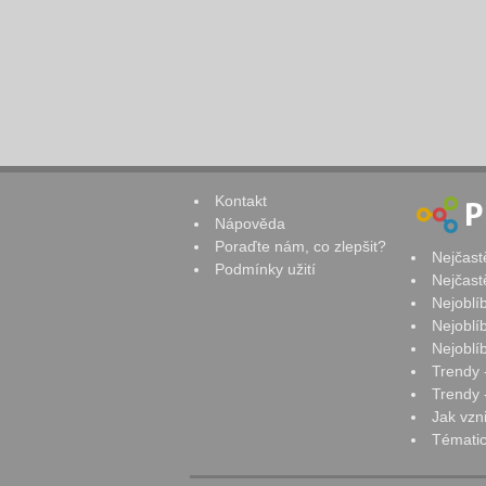
Kontakt
Nápověda
Poraďte nám, co zlepšit?
Nejčast
Podmínky užití
Nejčast
Nejoblí
Nejoblí
Nejoblí
Trendy 
Trendy -
Jak vzn
Tématic