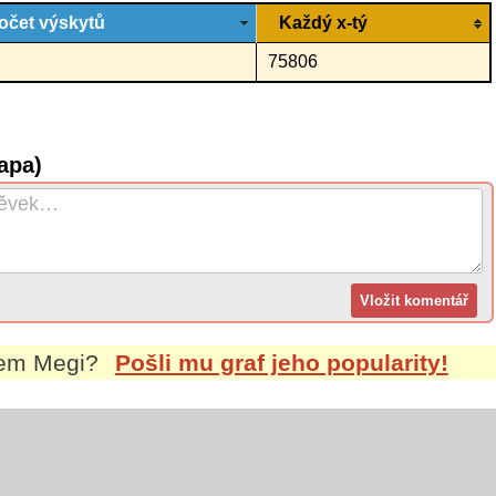
očet výskytů
Každý x-tý
75806
apa)
nem
Megi
?
Pošli mu graf jeho popularity!