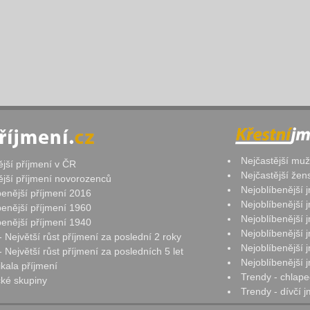
Nejčastější mu
ější příjmení v ČR
Nejčastější že
ější příjmení novorozenců
Nejoblíbenější
benější příjmení 2016
Nejoblíbenější
benější příjmení 1960
Nejoblíbenější
benější příjmení 1940
Nejoblíbenější
- Největší růst příjmení za poslední 2 roky
Nejoblíbenější
 Největší růst příjmení za posledních 5 let
Nejoblíbenější
ikala příjmení
Trendy - chlape
ké skupiny
Trendy - dívčí 