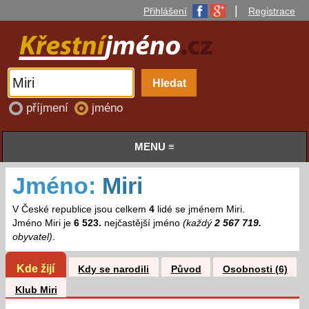
|
Přihlášení
Registrace
příjmení
jméno
MENU ≡
Jméno:
Miri
V České republice jsou celkem
4
lidé se jménem Miri.
Jméno Miri je
6 523.
nejčastější jméno
(každý
2 567 719.
obyvatel)
.
Kde žijí
Kdy se narodili
Původ
Osobnosti (6)
Klub Miri