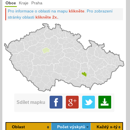
Obce
Kraje
Praha
Pro informace o oblasti na mapu
klikněte
.
Pro zobrazení
stránky oblasti
klikněte 2x.
.
Sdílet mapku
Oblast
Počet výskytů
Každý x-tý