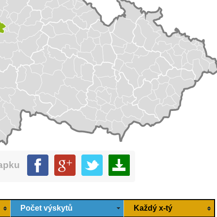
mapku
Počet výskytů
Každý x-tý