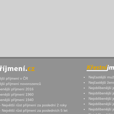
Nejčastější mu
ější příjmení v ČR
Nejčastější že
ější příjmení novorozenců
Nejoblíbenější
benější příjmení 2016
Nejoblíbenější
benější příjmení 1960
Nejoblíbenější
benější příjmení 1940
Nejoblíbenější
- Největší růst příjmení za poslední 2 roky
Nejoblíbenější
 Největší růst příjmení za posledních 5 let