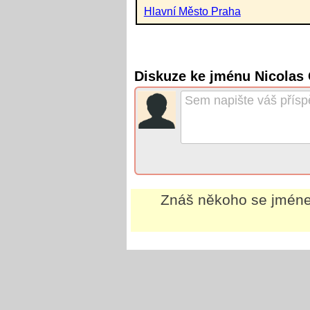
Hlavní Město Praha
Diskuze ke jménu Nicolas
Znáš někoho se jmé