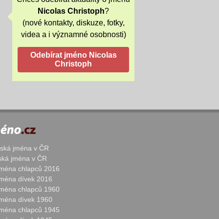
Nicolas Christoph
?
(nové kontakty, diskuze, fotky,
videa a i významné osobnosti)
žská jména v ČR
nská jména v ČR
 jména chlapců 2016
 jména dívek 2016
 jména chlapců 1960
 jména dívek 1960
 jména chlapců 1945