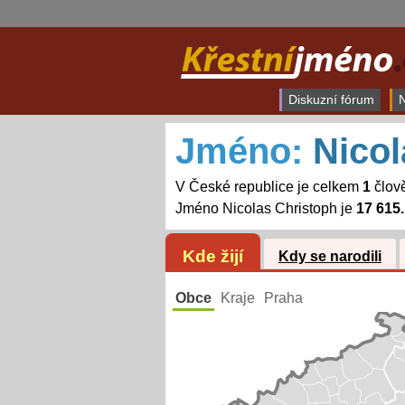
Diskuzní fórum
N
Jméno:
Nicol
V České republice je celkem
1
člově
Jméno Nicolas Christoph je
17 615.
Kde žijí
Kdy se narodili
Obce
Kraje
Praha