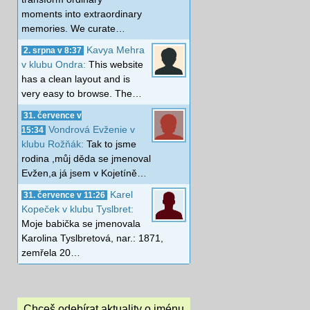
moments into extraordinary
memories. We curate…
Kavya Mehra
2. srpna v 8:37
v klubu Ondra:
This website
has a clean layout and is
very easy to browse. The…
31. července v
Vondrová Evženie v
15:34
klubu Rožňák:
Tak to jsme
rodina ,můj děda se jmenoval
Evžen,a já jsem v Kojetíně…
Karel
31. července v 11:26
Kopeček v klubu Tyslbret:
Moje babička se jmenovala
Karolina Tyslbretová, nar.: 1871,
zemřela 20…
Chceš odebírat aktuality o jménu