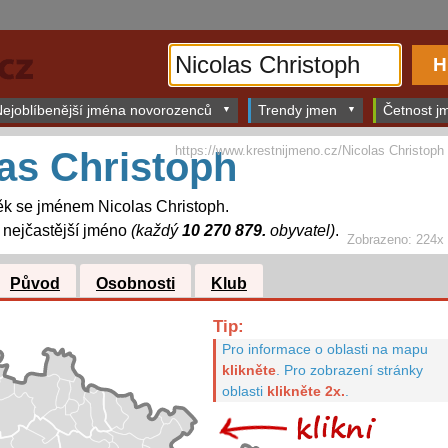
ejoblíbenější jména novorozenců
Trendy jmen
Četnost jm
https://www.krestnijmeno.cz/Nicolas Christoph
as Christoph
k se jménem Nicolas Christoph.
nejčastější jméno
(každý
10 270 879.
obyvatel)
.
Zobrazeno: 224x
Původ
Osobnosti
Klub
Tip:
Pro informace o oblasti na mapu
klikněte
.
Pro zobrazení stránky
oblasti
klikněte 2x.
.