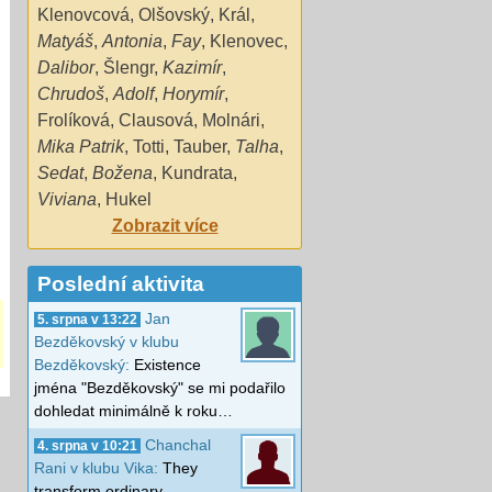
Klenovcová
,
Olšovský
,
Král
,
Matyáš
,
Antonia
,
Fay
,
Klenovec
,
Dalibor
,
Šlengr
,
Kazimír
,
Chrudoš
,
Adolf
,
Horymír
,
Frolíková
,
Clausová
,
Molnári
,
Mika Patrik
,
Totti
,
Tauber
,
Talha
,
Sedat
,
Božena
,
Kundrata
,
Viviana
,
Hukel
Zobrazit více
Poslední aktivita
Jan
5. srpna v 13:22
Bezděkovský v klubu
Bezděkovský:
Existence
jména "Bezděkovský" se mi podařilo
dohledat minimálně k roku…
Chanchal
4. srpna v 10:21
Rani v klubu Vika:
They
transform ordinary