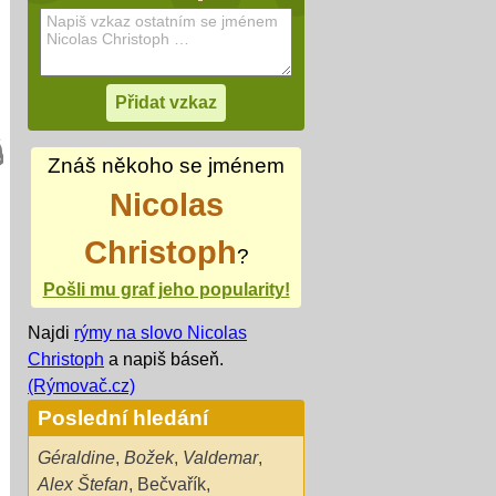
Znáš někoho se jménem
Nicolas
Christoph
?
Pošli mu graf jeho popularity!
Najdi
rýmy na slovo Nicolas
Christoph
a napiš báseň.
(Rýmovač.cz)
Poslední hledání
Géraldine
,
Božek
,
Valdemar
,
Alex Štefan
,
Bečvařík
,