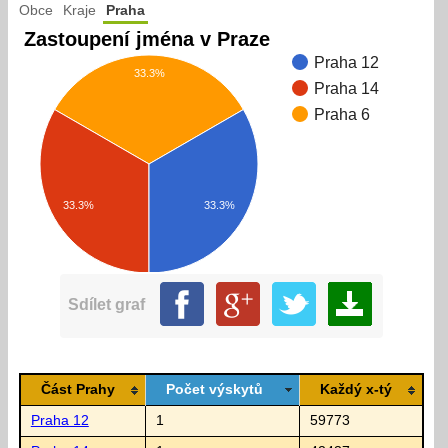
Obce
Kraje
Praha
Zastoupení jména v Praze
Praha 12
33.3%
Praha 14
Praha 6
33.3%
33.3%
Sdílet graf
Část Prahy
Počet výskytů
Každý x-tý
Praha 12
1
59773