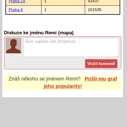
Praha 14
1
42437
Praha 6
1
101535
Diskuze ke jménu Remi (mapa)
Znáš někoho se jménem
Remi
?
Pošli mu graf
jeho popularity!