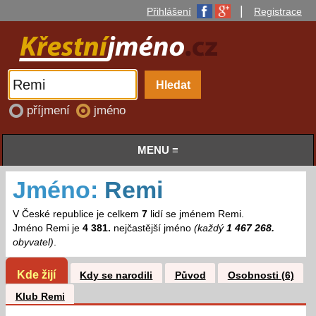
|
Přihlášení
Registrace
příjmení
jméno
MENU ≡
Jméno:
Remi
V České republice je celkem
7
lidí se jménem Remi.
Jméno Remi je
4 381.
nejčastější jméno
(každý
1 467 268.
obyvatel)
.
Kde žijí
Kdy se narodili
Původ
Osobnosti (6)
Klub Remi