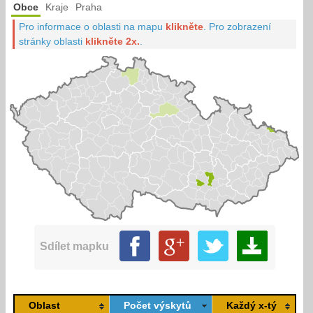
Obce
Kraje
Praha
Pro informace o oblasti na mapu
klikněte
.
Pro zobrazení
stránky oblasti
klikněte 2x.
.
Sdílet mapku
Oblast
Počet výskytů
Každý x-tý