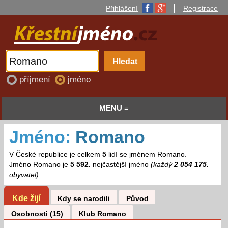
|
Přihlášení
Registrace
příjmení
jméno
MENU ≡
Jméno:
Romano
V České republice je celkem
5
lidí se jménem Romano.
Jméno Romano je
5 592.
nejčastější jméno
(každý
2 054 175.
obyvatel)
.
Kde žijí
Kdy se narodili
Původ
Osobnosti (15)
Klub Romano