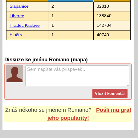
Šlapanice
2
32810
Liberec
1
138840
Hradec Králové
1
142704
Hlučín
1
40740
Diskuze ke jménu Romano (mapa)
Znáš někoho se jménem
Romano
?
Pošli mu graf
jeho popularity!