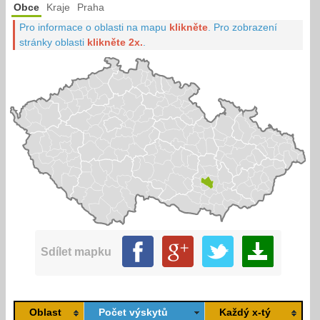
Obce
Kraje
Praha
Pro informace o oblasti na mapu
klikněte
.
Pro zobrazení
stránky oblasti
klikněte 2x.
.
Sdílet mapku
Oblast
Počet výskytů
Každý x-tý