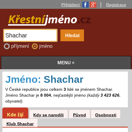
|
Přihlášení
Registrace
příjmení
jméno
MENU ≡
Jméno:
Shachar
V České republice jsou celkem
3
lidé se jménem Shachar.
Jméno Shachar je
8 004.
nejčastější jméno
(každý
3 423 626.
obyvatel)
.
Kde žijí
Kdy se narodili
Původ
Osobnosti
Klub Shachar