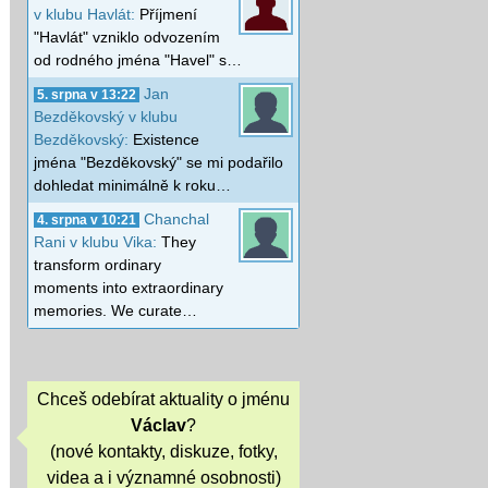
v klubu Havlát:
Příjmení
"Havlát" vzniklo odvozením
od rodného jména "Havel" s…
Jan
5. srpna v 13:22
Bezděkovský v klubu
Bezděkovský:
Existence
jména "Bezděkovský" se mi podařilo
dohledat minimálně k roku…
Chanchal
4. srpna v 10:21
Rani v klubu Vika:
They
transform ordinary
moments into extraordinary
memories. We curate…
Chceš odebírat aktuality o jménu
Václav
?
(nové kontakty, diskuze, fotky,
videa a i významné osobnosti)