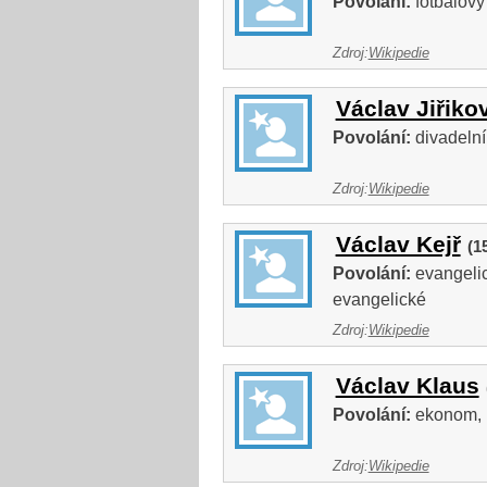
Povolání:
fotbalový
Zdroj:
Wikipedie
Václav Jiřiko
Povolání:
divadelní 
Zdroj:
Wikipedie
Václav Kejř
(1
Povolání:
evangelic
evangelické
Zdroj:
Wikipedie
Václav Klaus
Povolání:
ekonom, p
Zdroj:
Wikipedie