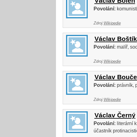
Václav Bolen
Povolání:
komunistic
Zdroj:
Wikipedie
Václav Boštík
Povolání:
malíř, so
Zdroj:
Wikipedie
Václav Bouče
Povolání:
právník, p
Zdroj:
Wikipedie
Václav Černý
Povolání:
literární k
účastník protinacist