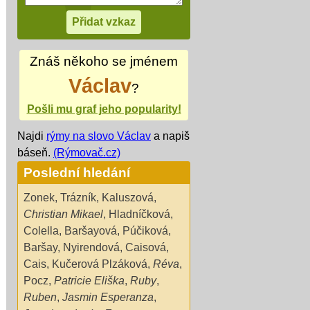
Znáš někoho se jménem
Václav
?
Pošli mu graf jeho popularity!
Najdi
rýmy na slovo Václav
a napiš
báseň.
(Rýmovač.cz)
Poslední hledání
Zonek
,
Trázník
,
Kaluszová
,
Christian Mikael
,
Hladníčková
,
Colella
,
Baršayová
,
Púčiková
,
Baršay
,
Nyirendová
,
Caisová
,
Cais
,
Kučerová Plzáková
,
Réva
,
Pocz
,
Patricie Eliška
,
Ruby
,
Ruben
,
Jasmin Esperanza
,