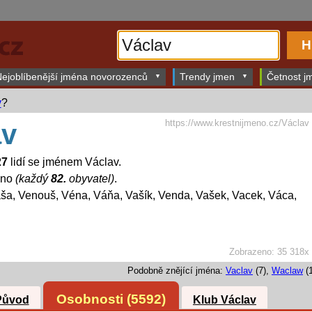
ejoblíbenější jména novorozenců
Trendy jmen
Četnost jm
v
?
https://www.krestnijmeno.cz/Václav
av
27
lidí se jménem Václav.
éno
(každý
82.
obyvatel)
.
a, Venouš, Véna, Váňa, Vašík, Venda, Vašek, Vacek, Váca,
Zobrazeno: 35 318x
Podobně znějící jména:
Vaclav
(7),
Waclaw
(1
Osobnosti (5592)
Původ
Klub Václav