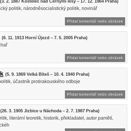
(3. 2. 1887 Kostelec nad Černými lesy – 17. 12. 1964 Praha)
ký politik, národněsocialistický politik, novinář
Přidat komentář nebo obrázek
(6. 11. 1913 Horní Újezd – 7. 5. 2005 Praha)
chař
Přidat komentář nebo obrázek
k
(5. 9. 1869 Velká Bíteš – 10. 4. 1940 Praha)
olitik, účastník protirakouského odboje
Přidat komentář nebo obrázek
(26. 3. 1905 Jizbice u Náchoda – 2. 7. 1987 Praha)
ritik, literární teoretik, historik, překladatel, autor pamětí,
ickéh