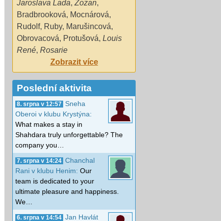
Jaroslava Lada
,
Zozan
,
Bradbrooková
,
Mocnárová
,
Rudolf
,
Ruby
,
Marušincová
,
Obrovacová
,
Protušová
,
Louis
René
,
Rosarie
Zobrazit více
Poslední aktivita
Sneha
8. srpna v 12:57
Oberoi v klubu Krystýna:
What makes a stay in
Shahdara truly unforgettable? The
company you…
Chanchal
7. srpna v 14:24
Rani v klubu Henim:
Our
team is dedicated to your
ultimate pleasure and happiness.
We…
Jan Havlát
6. srpna v 14:54