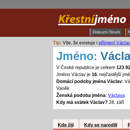
Diskuzní fórum
N
Tip:
Víte, že existuje i
příjmení Václa
Jméno:
Václ
V České republice je celkem
123 9
Jméno Václav je
16.
nejčastější jm
Domácí podoby jména Václav:
Váš
Vaněk
Ženská podoba jména:
Václava
Kdy má svátek Václav?
28. září
Kde žijí
Kdy se narodili