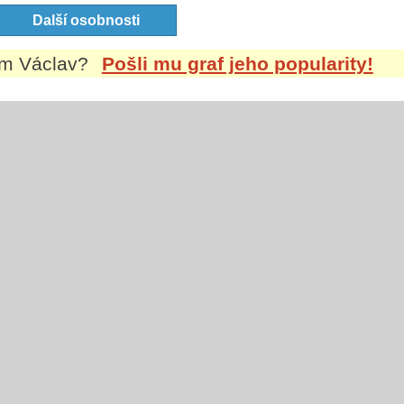
Další osobnosti
em
Václav
?
Pošli mu graf jeho popularity!