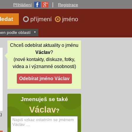
|
Přihlášení
Registrace
příjmení
jméno
en podle oblastí
Chceš odebírat aktuality o jménu
Václav
?
(nové kontakty, diskuze, fotky,
videa a i významné osobnosti)
Jmenuješ se také
Václav
?
)