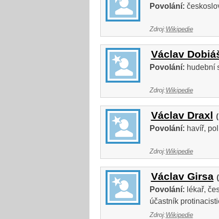
Povolání:
českoslov
Zdroj:
Wikipedie
Václav Dobiá
Povolání:
hudební s
Zdroj:
Wikipedie
Václav Draxl
Povolání:
havíř, pol
Zdroj:
Wikipedie
Václav Girsa
Povolání:
lékař, če
účastník protinacis
Zdroj:
Wikipedie