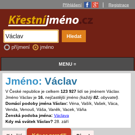
|
Přihlášení
Registrace
příjmení
jméno
MENU ≡
Jméno:
Václav
V České republice je celkem
123 927
lidí se jménem Václav.
Jméno Václav je
16.
nejčastější jméno
(každý
82.
obyvatel)
.
Domácí podoby jména Václav:
Véna, Vašík, Vašek, Váca,
Venda, Venouš, Váša, Vaněk, Vacek, Váňa
Ženská podoba jména:
Václava
Kdy má svátek Václav?
28. září