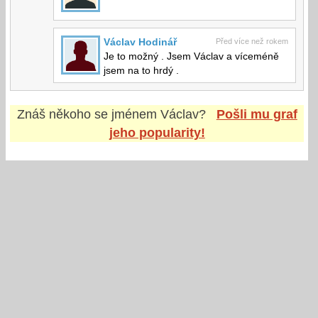
Václav Hodinář
Před více než rokem
Je to možný . Jsem Václav a víceméně
jsem na to hrdý .
Znáš někoho se jménem
Václav
?
Pošli mu graf
jeho popularity!