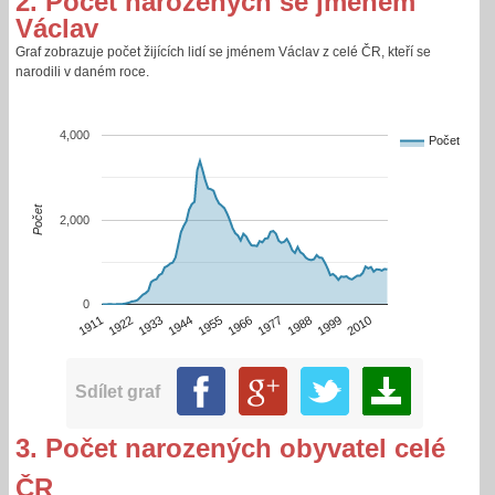
2. Počet narozených se jménem
Václav
Graf zobrazuje počet žijících lidí se jménem Václav z celé ČR, kteří se
narodili v daném roce.
4,000
Počet
Počet
2,000
0
1922
1977
1911
1966
1955
2010
1944
1999
1933
1988
Sdílet graf
3. Počet narozených obyvatel celé
ČR