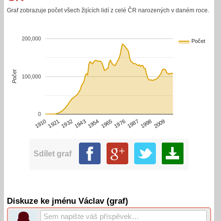
Graf zobrazuje počet všech žijících lidí z celé ČR narozených v daném roce.
200,000
Počet
Počet
100,000
0
1910
1932
1954
1976
1998
1921
1943
1965
1987
2009
Sdílet graf
Diskuze ke jménu Václav (graf)