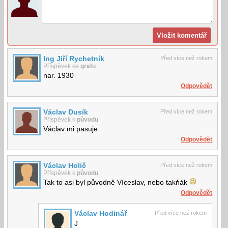
Ing Jiří Rychetník
Před více než rokem
Příspěvek ke
grafu
nar. 1930
Odpovědět
Václav Dusík
Před více než rokem
Příspěvek k
původu
Václav mi pasuje
Odpovědět
Václav Holič
Před více než rokem
Příspěvek k
původu
Tak to asi byl původně Víceslav, nebo takňák
Odpovědět
Václav Hodinář
Před více než rokem
J