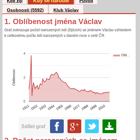
Kdy se narodili
Kde žijí
Původ
Osobnosti (5592)
Klub Václav
1. Oblíbenost jména Václav
Graf zobrazuje počet narozených lidí (žijících) se jménem Václav vzhledem
k celkovému počtu lidí narozených v daném roce v celé ČR.
4
Obl…
Oblíbenost
2
0
1922
1977
1911
1966
1955
2010
1944
1999
1933
1988
Sdílet graf