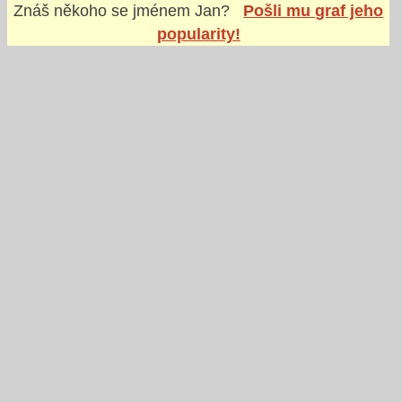
Znáš někoho se jménem
Jan
?
Pošli mu graf jeho
popularity!