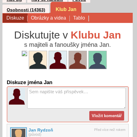
Klub Jan
Osobnosti (14363)
Diskuze
Obrázky a videa
Tablo
Diskutujte v
Klubu Jan
s majiteli a fanoušky jména Jan.
Diskuze jména Jan
Jan Rydzoň
Před více než rokem
(původ)