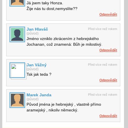
Já jsem taky Honza.
Žije nás tu dost,nemyslíte??
Odpovědět
Jan Hlaváč
Před více než rokem
(původ)
Jméno vzniklo zkrácením z hebrejského
Jochanan, což znamená: Bůh je milostivý.
Odpovědět
Jan Vážný
Před více než rokem
(původ)
Tsk jak teda ?
Odpovědět
Marek Janda
Před více než rokem
(původ)
Původ jména je hebrejský , vlastně přímo
aramejský , nikoliv německý.
Odpovědět