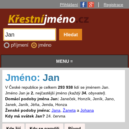
|
Přihlášení
Registrace
příjmení
jméno
MENU ≡
Jméno:
Jan
V České republice je celkem
293 938
lidí se jménem Jan.
Jméno Jan je
2.
nejčastější jméno
(každý
34.
obyvatel)
.
Domácí podoby jména Jan:
Janeček, Honzík, Jeník, Jano,
Janek, Janík, Jéňa, Jenda, Honza
Ženské podoby jména:
Jana
,
Žaneta
a
Johana
Kdy má svátek Jan?
24. června
Kde žijí
Kdy se narodili
Původ