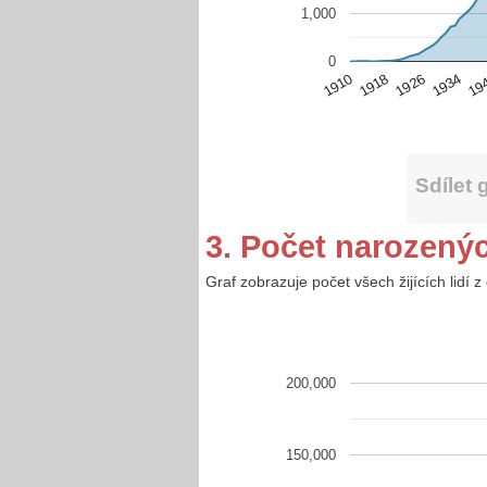
1,000
0
1926
1918
1910
19
1934
Sdílet 
3. Počet narozený
Graf zobrazuje počet všech žijících lidí
200,000
150,000