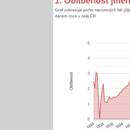
1. Oblíbenost jmé
Graf zobrazuje počet narozených lidí (ž
daném roce v celé ČR.
5
4
3
Oblíbenost
2
1
0
1926
1918
1910
19
1934