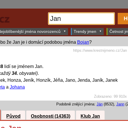
ejoblíbenější jména novorozenců
Trendy jmen
Četnost jm
bo že Jan je i domácí podobou jména
Bojan
?
https://www.krestnijmeno.cz/Jan
38
lidí se jménem Jan.
každý
34.
obyvatel)
.
k, Honza, Jeník, Honzík, Jéňa, Jano, Jenda, Janík, Janek
eta
a
Johana
Zobrazeno: 99 910x
Podobně znějící jména:
Ján
(8532),
Jann
(2
Původ
Osobnosti (14363)
Klub Jan