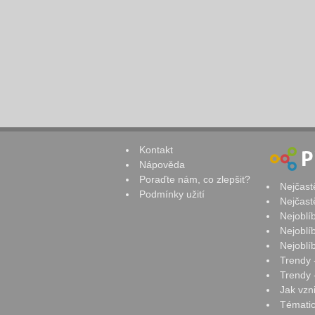
Kontakt
Nápověda
Poraďte nám, co zlepšit?
Nejčast
Podmínky užití
Nejčast
Nejoblí
Nejoblí
Nejoblí
Trendy 
Trendy -
Jak vzn
Tématic