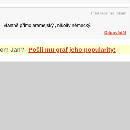
Před více než rokem
, vlastně přímo aramejský , nikoliv německý.
Odpovědět
énem
Jan
?
Pošli mu graf jeho popularity!