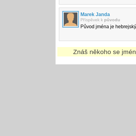
Marek Janda
Příspěvek k
původu
Původ jména je hebrejský 
Znáš někoho se jm