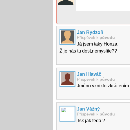
Jan Rydzoň
Příspěvek k
původu
Já jsem taky Honza.
Žije nás tu dost,nemyslíte??
Jan Hlaváč
Příspěvek k
původu
Jméno vzniklo zkrácením 
Jan Vážný
Příspěvek k
původu
Tsk jak teda ?