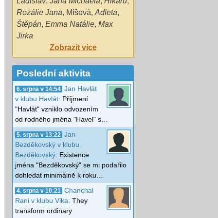
Ladislav
,
Jana Michaela
,
Hikaru
,
Rozálie Jana
,
Míšová
,
Adleta
,
Štěpán
,
Emma Natálie
,
Max
Jirka
Zobrazit více
Poslední aktivita
Jan Havlát
6. srpna v 14:54
v klubu Havlát:
Příjmení
"Havlát" vzniklo odvozením
od rodného jména "Havel" s…
Jan
5. srpna v 13:22
Bezděkovský v klubu
Bezděkovský:
Existence
jména "Bezděkovský" se mi podařilo
dohledat minimálně k roku…
Chanchal
4. srpna v 10:21
Rani v klubu Vika:
They
transform ordinary