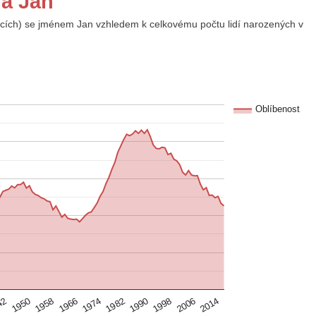
na Jan
ijících) se jménem Jan vzhledem k celkovému počtu lidí narozených v
Oblíbenost
1966
1998
1958
1990
1950
1982
2014
42
1974
2006