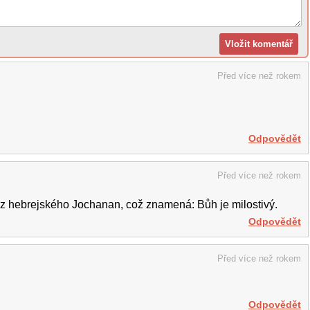
Před více než rokem
Odpovědět
Před více než rokem
z hebrejského Jochanan, což znamená: Bůh je milostivý.
Odpovědět
Před více než rokem
Odpovědět