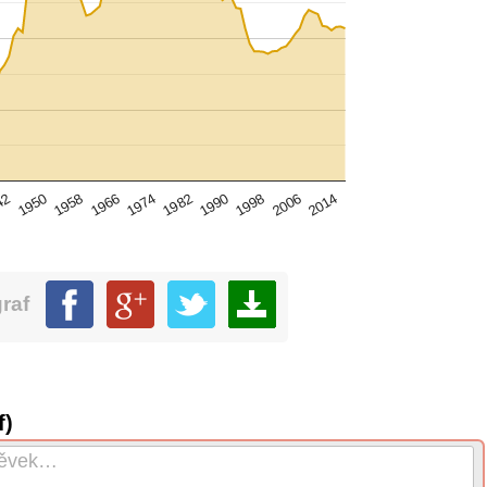
1966
1998
1958
1990
1950
1982
2014
42
1974
2006
graf
f)