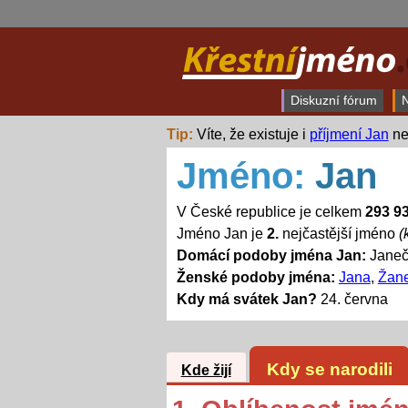
Diskuzní fórum
N
Tip:
Víte, že existuje i
příjmení Jan
ne
Jméno:
Jan
V České republice je celkem
293 9
Jméno Jan je
2.
nejčastější jméno
(
Domácí podoby jména Jan:
Janeče
Ženské podoby jména:
Jana
,
Žan
Kdy má svátek Jan?
24. června
Kdy se narodili
Kde žijí