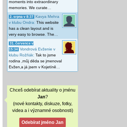
moments into extraordinary
memories. We curate…
Kavya Mehra
2. srpna v 8:37
v klubu Ondra:
This website
has a clean layout and is
very easy to browse. The…
31. července v
Vondrová Evženie v
15:34
klubu Rožňák:
Tak to jsme
rodina ,můj děda se jmenoval
Evžen,a já jsem v Kojetíně…
Chceš odebírat aktuality o jménu
Jan
?
(nové kontakty, diskuze, fotky,
videa a i významné osobnosti)