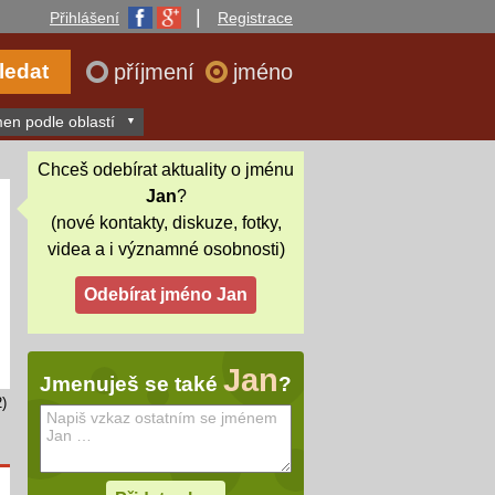
|
Přihlášení
Registrace
příjmení
jméno
en podle oblastí
Chceš odebírat aktuality o jménu
Jan
?
(nové kontakty, diskuze, fotky,
videa a i významné osobnosti)
Jan
Jmenuješ se také
?
)