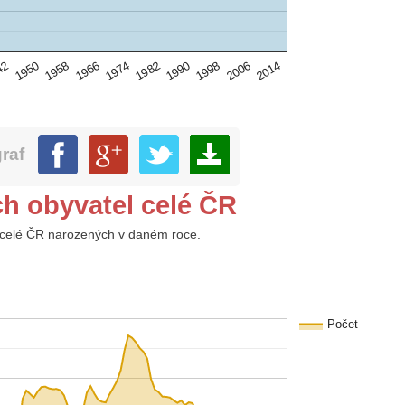
1966
1998
1958
1990
1950
1982
2014
42
1974
2006
graf
ch obyvatel celé ČR
 z celé ČR narozených v daném roce.
Počet