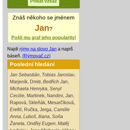
Znáš někoho se jménem
Jan
?
Pošli mu graf jeho popularity!
Najdi
rýmy na slovo Jan
a napiš
báseň.
(Rýmovač.cz)
Poslední hledání
Jan Sebastián
,
Tobias Jaroslav
,
Marjeník
,
Dmitr
,
Bedřich Jan
,
Michaela Henryka
,
Senyl
Cecilie
,
Martinek
,
Nandini
,
Jan
,
Rapová
,
Skleňák
,
Mesarčíková
,
Erefili
,
Ručka
,
Jerga
,
Camille
Anna
,
Ĺuboš
,
Iliana
,
Soňa
Žaneta
,
Ondřej Eugen
,
Matěj