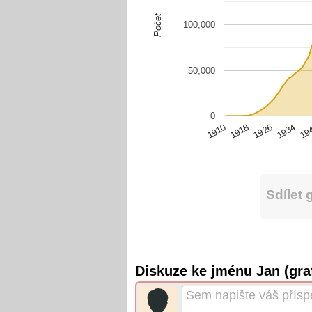
Počet
100,000
50,000
0
1926
1918
1910
19
1934
Sdílet 
Diskuze ke jménu Jan (gra