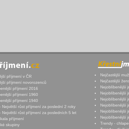
Nejčastější mu
ější příjmení v ČR
Nejčastější že
ější příjmení novorozenců
Nejoblíbenější
benější příjmení 2016
Nejoblíbenější
benější příjmení 1960
Nejoblíbenější
benější příjmení 1940
Nejoblíbenější
- Největší růst příjmení za poslední 2 roky
Nejoblíbenější
 Největší růst příjmení za posledních 5 let
Nejoblíbenější
ikala příjmení
Trendy - chlape
ké skupiny