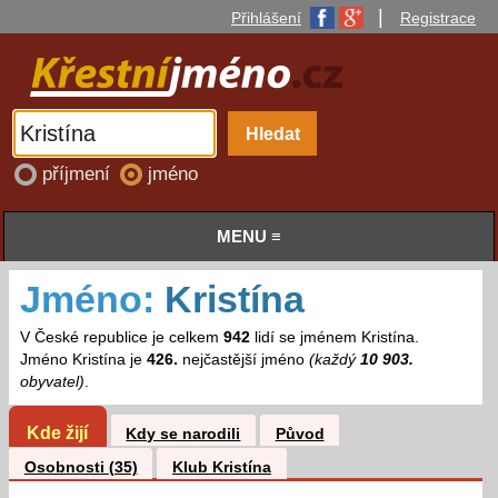
|
Přihlášení
Registrace
příjmení
jméno
MENU ≡
Jméno:
Kristína
V České republice je celkem
942
lidí se jménem Kristína.
Jméno Kristína je
426.
nejčastější jméno
(každý
10 903.
obyvatel)
.
Kde žijí
Kdy se narodili
Původ
Osobnosti (35)
Klub Kristína