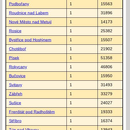
Podbořany
1
15563
Roudnice nad Labem
1
31896
Nové Město nad Metují
1
14173
Rosice
1
25382
Bystřice pod Hostýnem
1
15507
Chotěboř
1
21902
Písek
1
51358
Rokycany
1
46806
Bučovice
1
15950
Svitavy
1
31493
Zábřeh
1
33279
Sušice
1
24027
Frenštát pod Radhoštěm
1
19333
Stříbro
1
16374
Týn nad Vltavou
1
13943