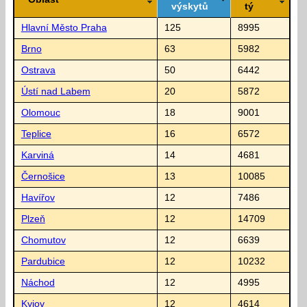
výskytů
tý
Hlavní Město Praha
125
8995
Brno
63
5982
Ostrava
50
6442
Ústí nad Labem
20
5872
Olomouc
18
9001
Teplice
16
6572
Karviná
14
4681
Černošice
13
10085
Havířov
12
7486
Plzeň
12
14709
Chomutov
12
6639
Pardubice
12
10232
Náchod
12
4995
Kyjov
12
4614