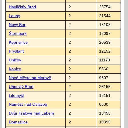
Havlíčkův Brod
2
25754
Louny
2
21544
Nový Bor
2
13108
Šternberk
2
12097
Kopřivnice
2
20539
Frýdlant
2
12152
Uničov
2
11170
Konice
2
5360
Nové Město na Moravě
2
9607
Uherský Brod
2
26155
Litomyšl
2
13151
Náměšť nad Oslavou
2
6630
Dvůr Králové nad Labem
2
13455
Domažlice
2
19395