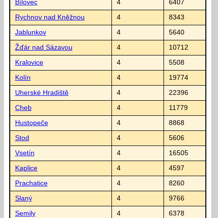
Bílovec
4
6407
Rychnov nad Kněžnou
4
8343
Jablunkov
4
5640
Žďár nad Sázavou
4
10712
Kralovice
4
5508
Kolín
4
19774
Uherské Hradiště
4
22396
Cheb
4
11779
Hustopeče
4
8868
Stod
4
5606
Vsetín
4
16505
Kaplice
4
4597
Prachatice
4
8260
Slaný
4
9766
Semily
4
6378