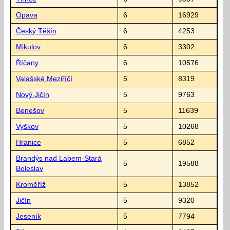
Opava
6
16929
Český Těšín
6
4253
Mikulov
6
3302
Říčany
6
10576
Valašské Meziříčí
5
8319
Nový Jičín
5
9763
Benešov
5
11639
Vyškov
5
10268
Hranice
5
6852
Brandýs nad Labem-Stará
5
19588
Boleslav
Kroměříž
5
13852
Jičín
5
9320
Jeseník
5
7794