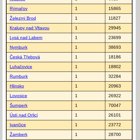
Rýmařov
1
15865
Železný Brod
1
11827
Kralupy nad Vltavou
1
29945
Lysá nad Labem
1
23699
Nymburk
1
38693
Česká Třebová
1
18186
Luhačovice
1
18802
Rumburk
1
32284
Hlinsko
1
20963
Lovosice
1
26922
Šumperk
1
70047
Ústí nad Orlicí
1
26101
Ivančice
1
23772
Žamberk
1
28700