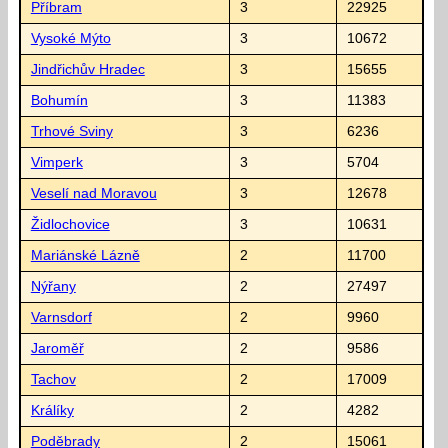
Příbram
3
22925
Vysoké Mýto
3
10672
Jindřichův Hradec
3
15655
Bohumín
3
11383
Trhové Sviny
3
6236
Vimperk
3
5704
Veselí nad Moravou
3
12678
Židlochovice
3
10631
Mariánské Lázně
2
11700
Nýřany
2
27497
Varnsdorf
2
9960
Jaroměř
2
9586
Tachov
2
17009
Králíky
2
4282
Poděbrady
2
15061