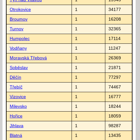
Otrokovice
1
34177
Broumov
1
16208
Turnov
1
32365
Humpolec
1
17114
Vodňany
1
11247
Moravská Třebová
1
26369
Soběslav
1
21871
Děčín
1
77297
Třebíč
1
74467
Vizovice
1
16777
Milevsko
1
18244
Hořice
1
18059
Jihlava
1
98287
Blatná
1
13435