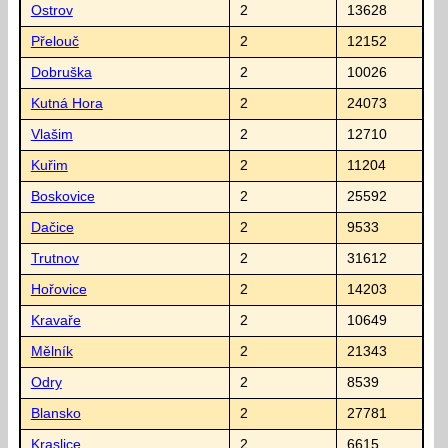
Ostrov
2
13628
Přelouč
2
12152
Dobruška
2
10026
Kutná Hora
2
24073
Vlašim
2
12710
Kuřim
2
11204
Boskovice
2
25592
Dačice
2
9533
Trutnov
2
31612
Hořovice
2
14203
Kravaře
2
10649
Mělník
2
21343
Odry
2
8539
Blansko
2
27781
Kraslice
2
6615