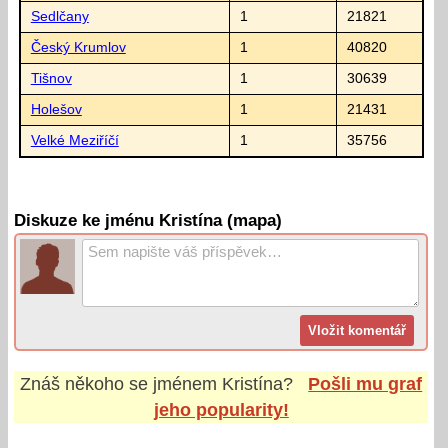
Sedlčany
1
21821
Český Krumlov
1
40820
Tišnov
1
30639
Holešov
1
21431
Velké Meziříčí
1
35756
Diskuze ke jménu Kristína (mapa)
Znáš někoho se jménem
Kristína
?
Pošli mu graf
jeho popularity!