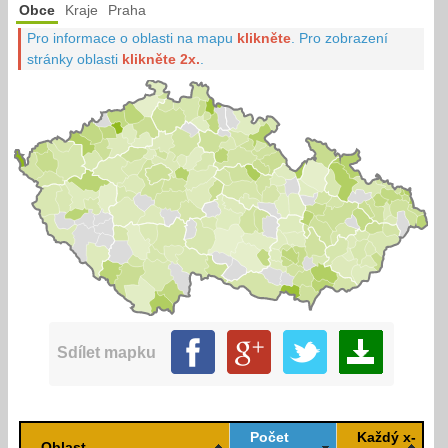
Obce
Kraje
Praha
Pro informace o oblasti na mapu
klikněte
.
Pro zobrazení
stránky oblasti
klikněte 2x.
.
Sdílet mapku
Počet
Každý x-
Oblast