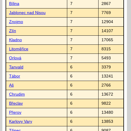
Bílina
7
2867
Jablonec nad Nisou
7
7769
Znojmo
7
12904
Zlín
7
14107
Kladno
7
17065
Litoměřice
7
8315
Orlová
7
5493
Tanvald
6
3379
Tábor
6
13241
Aš
6
2766
Chrudim
6
13672
Břeclav
6
9822
Přerov
6
13480
Karlovy Vary
6
13853
Třinec
6
9087