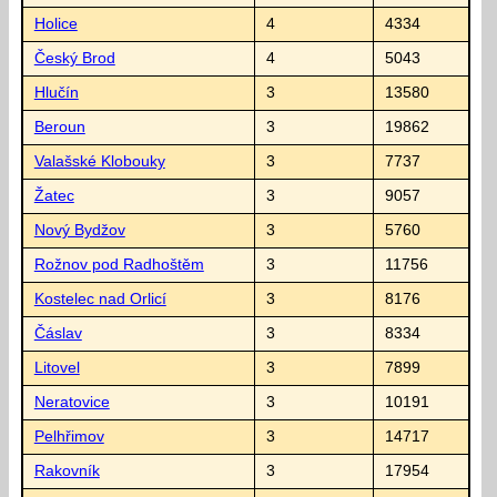
Holice
4
4334
Český Brod
4
5043
Hlučín
3
13580
Beroun
3
19862
Valašské Klobouky
3
7737
Žatec
3
9057
Nový Bydžov
3
5760
Rožnov pod Radhoštěm
3
11756
Kostelec nad Orlicí
3
8176
Čáslav
3
8334
Litovel
3
7899
Neratovice
3
10191
Pelhřimov
3
14717
Rakovník
3
17954