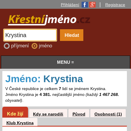
|
Přihlášení
Registrace
příjmení
jméno
MENU ≡
Jméno:
Krystina
V České republice je celkem
7
lidí se jménem Krystina.
Jméno Krystina je
4 381.
nejčastější jméno
(každý
1 467 268.
obyvatel)
.
Kde žijí
Kdy se narodili
Původ
Osobnosti (1)
Klub Krystina