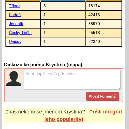
Třinec
3
18174
Kadaň
1
42413
Jeseník
1
38970
Český Těšín
1
25518
Uničov
1
22340
Diskuze ke jménu Krystina (mapa)
Znáš někoho se jménem
Krystina
?
Pošli mu graf
jeho popularity!