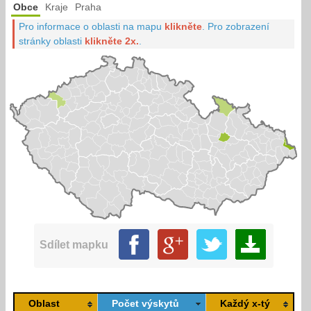
Obce
Kraje
Praha
Pro informace o oblasti na mapu
klikněte
.
Pro zobrazení
stránky oblasti
klikněte 2x.
.
Sdílet mapku
Oblast
Počet výskytů
Každý x-tý