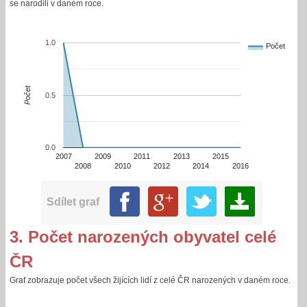
se narodili v daném roce.
1.0
Počet
Počet
0.5
0.0
2007
2009
2011
2013
2015
2008
2010
2012
2014
2016
Sdílet graf
3. Počet narozených obyvatel celé
ČR
Graf zobrazuje počet všech žijících lidí z celé ČR narozených v daném roce.