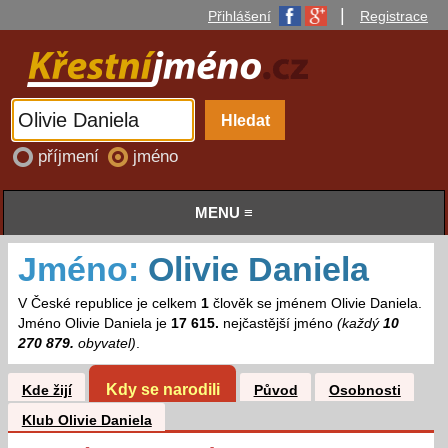
|
Přihlášení
Registrace
příjmení
jméno
MENU ≡
Jméno:
Olivie Daniela
V České republice je celkem
1
člověk se jménem Olivie Daniela.
Jméno Olivie Daniela je
17 615.
nejčastější jméno
(každý
10
270 879.
obyvatel)
.
Kdy se narodili
Kde žijí
Původ
Osobnosti
Klub Olivie Daniela