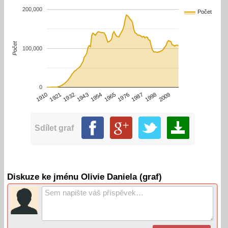
200,000
Počet
Počet
100,000
0
1910
1932
1954
1976
1998
1921
1943
1965
1987
2009
Sdílet graf
Diskuze ke jménu Olivie Daniela (graf)