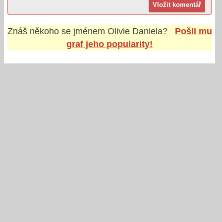
Znáš někoho se jménem
Olivie Daniela
?
Pošli mu
graf jeho popularity!