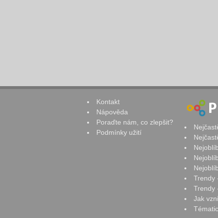
Kontakt
Nápověda
Poraďte nám, co zlepšit?
Nejčast
Podmínky užití
Nejčast
Nejoblí
Nejoblí
Nejoblí
Trendy 
Trendy -
Jak vzn
Tématic