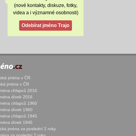
(nové kontakty, diskuze, fotky,
videa a i významné osobnosti)
žská jména v ČR
nská jména v ČR
 jména chlapců 2016
 jména dívek 2016
 jména chlapců 1960
 jména dívek 1960
 jména chlapců 1945
 jména dívek 1945
cká jména za poslední 2 roky
jména za poslední 2 roky