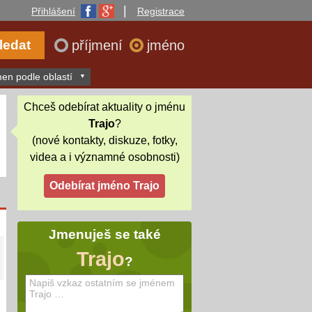
|
Přihlášení
Registrace
příjmení
jméno
en podle oblastí
Chceš odebírat aktuality o jménu
Trajo
?
(nové kontakty, diskuze, fotky,
videa a i významné osobnosti)
Jmenuješ se také
Trajo
?