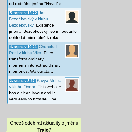
od rodného jména "Havel" s…
Jan
5. srpna v 13:22
Bezděkovský v klubu
Bezděkovský:
Existence
jména "Bezděkovský" se mi podařilo
dohledat minimálně k roku…
Chanchal
4. srpna v 10:21
Rani v klubu Vika:
They
transform ordinary
moments into extraordinary
memories. We curate…
Kavya Mehra
2. srpna v 8:37
v klubu Ondra:
This website
has a clean layout and is
very easy to browse. The…
Chceš odebírat aktuality o jménu
Trajo
?