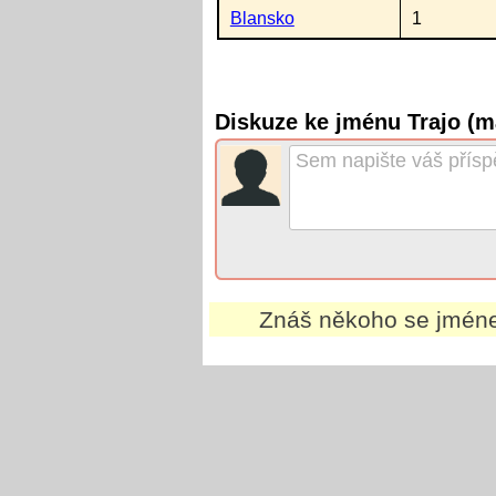
Blansko
1
Diskuze ke jménu Trajo (m
Znáš někoho se jmé