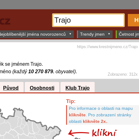
ejoblíbenější jména novorozenců
Trendy jmen
Četnost jm
https://www.krestnijmeno.cz/Trajo
ěk se jménem Trajo.
 jméno
(každý
10 270 879.
obyvatel)
.
Zobrazeno: 312x
Původ
Osobnosti
Klub Trajo
Tip:
Pro informace o oblasti na mapu
klikněte
.
Pro zobrazení stránky
oblasti
klikněte 2x.
.