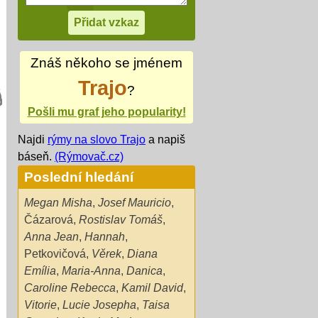
Znáš někoho se jménem
Trajo
?
Pošli mu graf jeho popularity!
Najdi
rýmy na slovo Trajo
a napiš
báseň.
(Rýmovač.cz)
Poslední hledání
Megan Misha
,
Josef Mauricio
,
Čázarová
,
Rostislav Tomáš
,
Anna Jean
,
Hannah
,
Petkovičová
,
Věrek
,
Diana
Emília
,
Maria-Anna
,
Danica
,
Caroline Rebecca
,
Kamil David
,
Vitorie
,
Lucie Josepha
,
Taisa