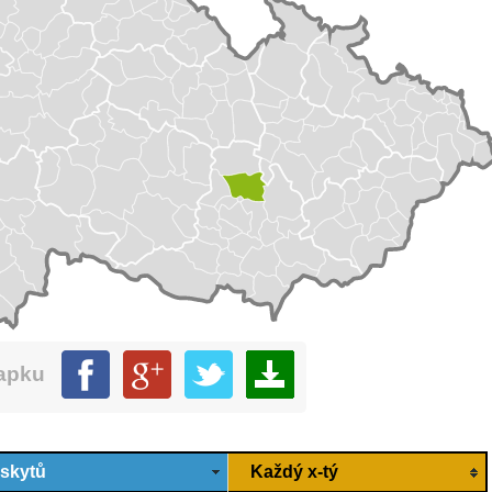
mapku
ýskytů
Každý x-tý