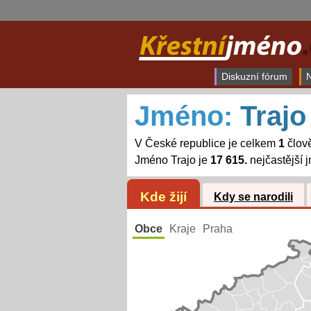
Diskuzní fórum
N
Jméno:
Trajo
V České republice je celkem
1
člov
Jméno Trajo je
17 615.
nejčastější
Kde žijí
Kdy se narodili
Obce
Kraje
Praha