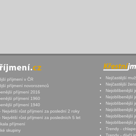
Nejčastější mu
ější příjmení v ČR
Nejčastější že
ější příjmení novorozenců
Nejoblíbenější
benější příjmení 2016
Nejoblíbenější
benější příjmení 1960
Nejoblíbenější
benější příjmení 1940
Nejoblíbenější
- Největší růst příjmení za poslední 2 roky
Nejoblíbenější
 Největší růst příjmení za posledních 5 let
Nejoblíbenější
ikala příjmení
Trendy - chlape
ké skupiny
Trendy - dívčí 