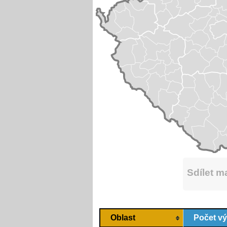
Sdílet 
Oblast
Počet v