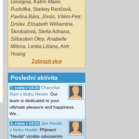
Georgina
,
Katrin Marie
,
Rudolfka
,
Starkey Renčová
,
Pavlína Bára
,
Jónás
,
Vilém-Petr
,
Drslav
,
Elisabeth Williamina
,
Škrobalová
,
Stella Adriana
,
Sébastien Okry
,
Anabelle
Milena
,
Lenka Liliana
,
Anh
Hoang
Zobrazit více
Poslední aktivita
Chanchal
7. srpna v 14:24
Rani v klubu Henim:
Our
team is dedicated to your
ultimate pleasure and happiness.
We…
Jan Havlát
6. srpna v 14:54
v klubu Havlát:
Příjmení
"Havlát" vzniklo odvozením