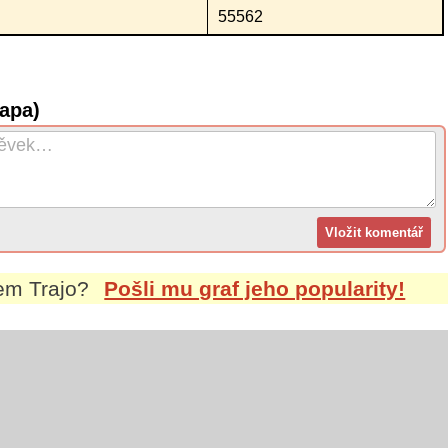
55562
apa)
nem
Trajo
?
Pošli mu graf jeho popularity!