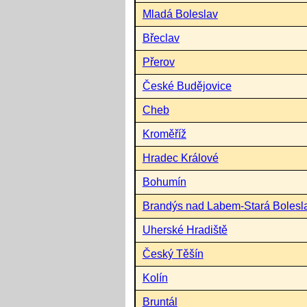
Mladá Boleslav
Břeclav
Přerov
České Budějovice
Cheb
Kroměříž
Hradec Králové
Bohumín
Brandýs nad Labem-Stará Bolesl
Uherské Hradiště
Český Těšín
Kolín
Bruntál