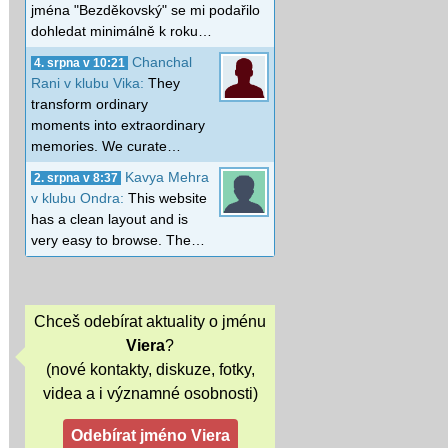
jména "Bezděkovský" se mi podařilo
dohledat minimálně k roku…
Chanchal
4. srpna v 10:21
Rani v klubu Vika:
They
transform ordinary
moments into extraordinary
memories. We curate…
Kavya Mehra
2. srpna v 8:37
v klubu Ondra:
This website
has a clean layout and is
very easy to browse. The…
Chceš odebírat aktuality o jménu
Viera
?
(nové kontakty, diskuze, fotky,
videa a i významné osobnosti)