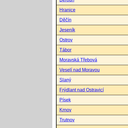
Hranice
Děčín
Jeseník
Ostrov
Tábor
Moravská Třebová
Veselí nad Moravou
Slaný
Frýdlant nad Ostravicí
Písek
Krnov
Trutnov