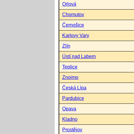
Orlová
Chomutov
Černošice
Karlovy Vary
Zlín
Ústí nad Labem
Teplice
Znojmo
Česká Lípa
Pardubice
Opava
Kladno
Prostějov