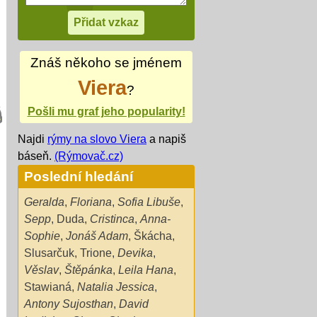
Znáš někoho se jménem
Viera
?
Pošli mu graf jeho popularity!
Najdi
rýmy na slovo Viera
a napiš
báseň.
(Rýmovač.cz)
Poslední hledání
Geralda
,
Floriana
,
Sofia Libuše
,
Sepp
,
Duda
,
Cristinca
,
Anna-
Sophie
,
Jonáš Adam
,
Škácha
,
Slusarčuk
,
Trione
,
Devika
,
Věslav
,
Štěpánka
,
Leila Hana
,
Stawianá
,
Natalia Jessica
,
Antony Sujosthan
,
David