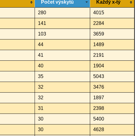
Počet výskytů
Každý x-tý
280
4015
141
2284
103
3659
44
1489
41
2191
40
1904
35
5043
32
3476
32
1897
31
2398
30
5400
30
4628