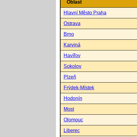
Oblast
Hlavní Město Praha
Ostrava
Brno
Karviná
Havířov
Sokolov
Plzeň
Frýdek-Místek
Hodonín
Most
Olomouc
Liberec