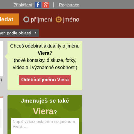
|
Přihlášení
Registrace
příjmení
jméno
en podle oblastí
Chceš odebírat aktuality o jménu
Viera
?
(nové kontakty, diskuze, fotky,
videa a i významné osobnosti)
)
Jmenuješ se také
Viera
?