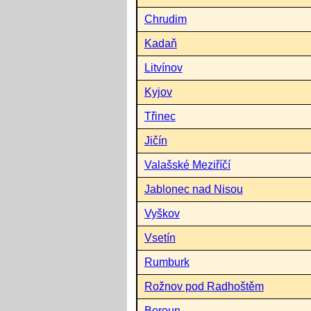
Chrudim
Kadaň
Litvínov
Kyjov
Třinec
Jičín
Valašské Meziříčí
Jablonec nad Nisou
Vyškov
Vsetín
Rumburk
Rožnov pod Radhoštěm
Beroun