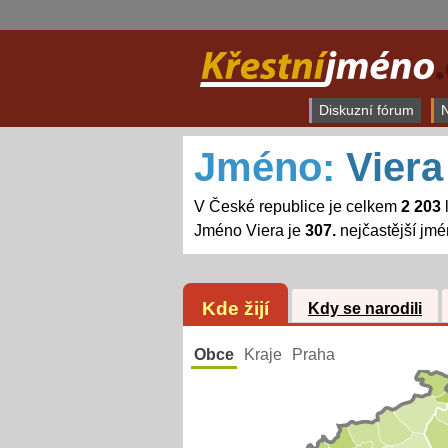
Diskuzní fórum
N
Jméno:
Viera
V České republice je celkem
2 203
Jméno Viera je
307.
nejčastější jm
Kde žijí
Kdy se narodili
Obce
Kraje
Praha