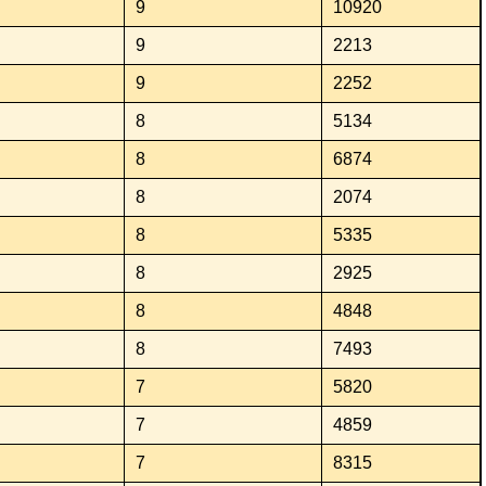
9
10920
9
2213
9
2252
8
5134
8
6874
8
2074
8
5335
8
2925
8
4848
8
7493
7
5820
7
4859
7
8315