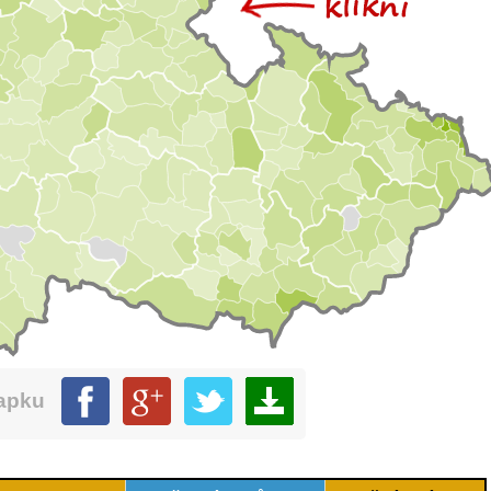
mapku