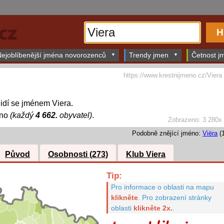
ejoblíbenější jména novorozenců
Trendy jmen
Četnost jm
https://www.krestnijmeno.cz/Viera
lidí se jménem Viera.
éno
(každý
4 662.
obyvatel)
.
Zobrazeno: 3 280x
Podobně znějící jméno:
Viëra
(1
Původ
Osobnosti (273)
Klub Viera
Tip:
Pro informace o oblasti na mapu
klikněte
.
Pro zobrazení stránky
oblasti
klikněte 2x.
.