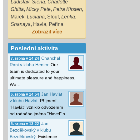
Ladislav
,
Siena
,
Charlotte
Ghitta
,
Micky Pete
,
Petra Kirsten
,
Marek
,
Luciana
,
Šlouf
,
Lenka
,
Shanaya
,
Havla
,
Peřina
Zobrazit více
Poslední aktivita
Chanchal
7. srpna v 14:24
Rani v klubu Henim:
Our
team is dedicated to your
ultimate pleasure and happiness.
We…
Jan Havlát
6. srpna v 14:54
v klubu Havlát:
Příjmení
"Havlát" vzniklo odvozením
od rodného jména "Havel" s…
Jan
5. srpna v 13:22
Bezděkovský v klubu
Bezděkovský:
Existence